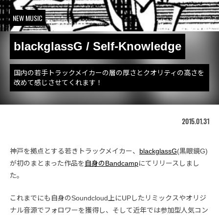
NEW MUSIC
blackglassG / Self-Knowledge
国内の若手トラックメイカーの層の厚さとクオリティの高さを
改めて感じさせてくれます！
2015.01.31
神戸を拠点とする若きトラックメイカー、
blackglassG
(黒眼鏡G)
が初のまとまった作品を
自身のBandcamp
にてリリースしまし
た。
これまでにも自身のSoundcloud上にUPしたリミックスやオリジ
ナル音源でフォロワーを獲得し、そして近年では参加型人気コン