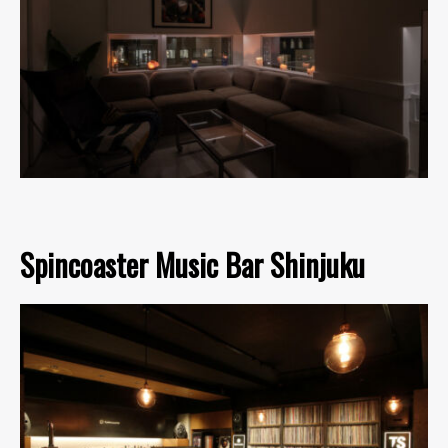
Spincoaster Music Bar Shinjuku