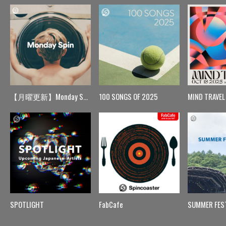
【月曜更新】Monday Spin
100 SONGS OF 2025
MIND TRAVEL
SPOTLIGHT
FabCafe
SUMMER FES