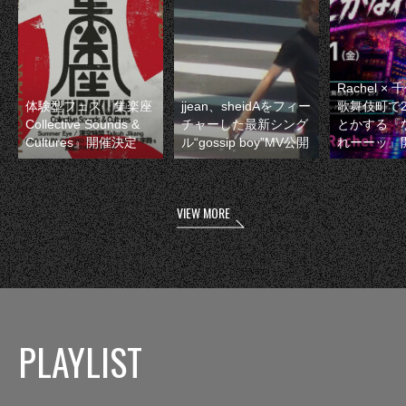
Rachel 
体験型フェス『集楽座
jjean、sheidAをフィー
歌舞伎町で
Collective Sounds &
チャーした最新シング
とかする『
Cultures』開催決定
ル“gossip boy”MV公開
れーーッ』
VIEW MORE
PLAYLIST