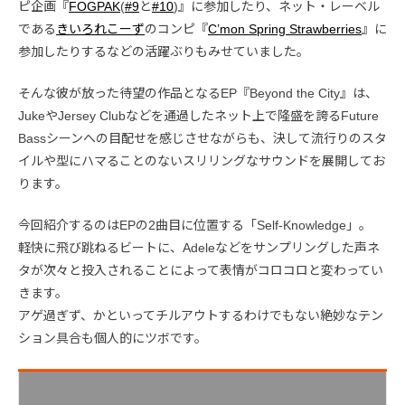
ピ企画『
FOGPAK
(
#9
と
#10
)』に参加したり、ネット・レーベル
である
きいろれこーず
のコンピ『
C’mon Spring Strawberries
』に
参加したりするなどの活躍ぶりもみせていました。
そんな彼が放った待望の作品となるEP『Beyond the City』は、
JukeやJersey Clubなどを通過したネット上で隆盛を誇るFuture
Bassシーンへの目配せを感じさせながらも、決して流行りのスタ
イルや型にハマることのないスリリングなサウンドを展開してお
ります。
今回紹介するのはEPの2曲目に位置する「Self-Knowledge」。
軽快に飛び跳ねるビートに、Adeleなどをサンプリングした声ネ
タが次々と投入されることによって表情がコロコロと変わってい
きます。
アゲ過ぎず、かといってチルアウトするわけでもない絶妙なテン
ション具合も個人的にツボです。