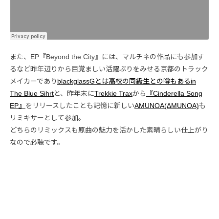
また、EP『Beyond the City』には、マルチネの作品にも参加す
るなど昨年辺りから目覚ましい活躍ぶりをみせる京都のトラック
メイカーであり
blackglassGとは高校の同級生との噂もある
in
The Blue Sihrt
と、昨年末に
Trekkie Trax
から
『Cinderella Song
EP』
をリリースしたことも記憶に新しい
AMUNOA(ΔMUNOA)
も
リミキサーとして参加。
どちらのリミックスも原曲の魅力を活かした素晴らしい仕上がり
なので必聴です。