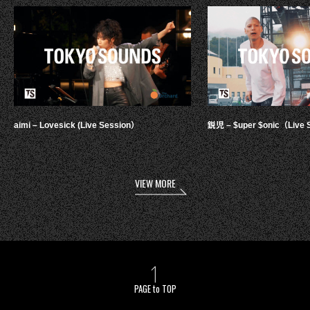
aimi – Lovesick (Live Session）
鋭児 – $uper $onic（Live 
VIEW MORE
PAGE to TOP