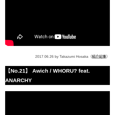
2017.06.26 by Takazumi Hosaka（
紹介記事
）
【No.21】 Awich / WHORU? feat.
ANARCHY