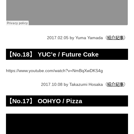
2017.02.05 by Yuma Yamada（
紹介記事
）
【No.18】 YUC’e / Future Cαke
https://www.youtube.com/watch?v=NmBqXwDKS4g
2017.10.08 by Takazumi Hosaka（
紹介記事
）
【No.17】 OOHYO / Pizza