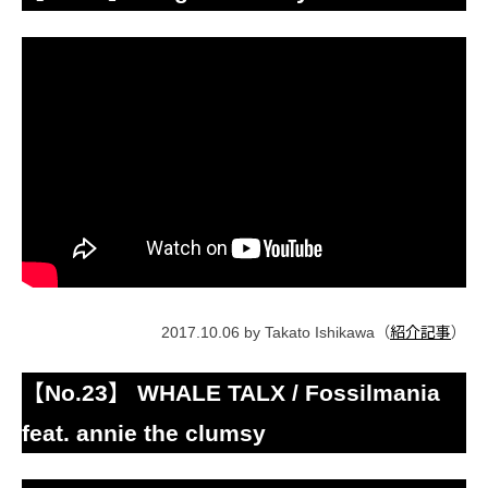
2017.10.06 by Takato Ishikawa（
紹介記事
）
【No.23】 WHALE TALX / Fossilmania
feat. annie the clumsy