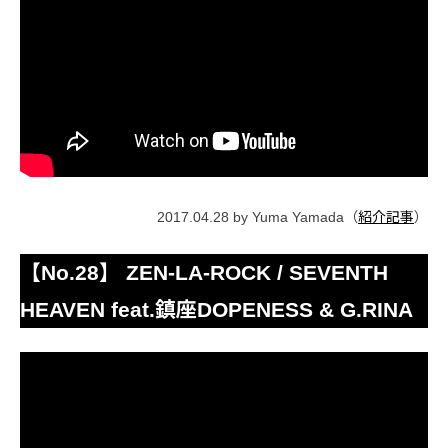
2017.04.28 by Yuma Yamada（
紹介記事
）
【No.28】 ZEN-LA-ROCK / SEVENTH
HEAVEN feat.鎮座DOPENESS & G.RINA