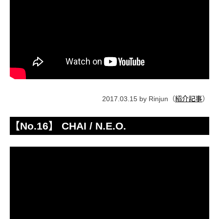
2017.03.15 by Rinjun（
紹介記事
）
【No.16】 CHAI / N.E.O.