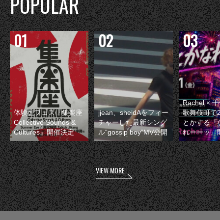
POPULAR
Rachel 
体験型フェス『集楽座
jjean、sheidAをフィー
歌舞伎町で
Collective Sounds &
チャーした最新シング
とかする『
Cultures』開催決定
ル“gossip boy”MV公開
れーーッ』
VIEW MORE