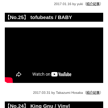
2017.01.16 by yuki（
紹介記事
）
【No.25】 tofubeats / BABY
2017.03.31 by Takazumi Hosaka（
紹介記事
）
【No.24】 King Gnu / Vinyl