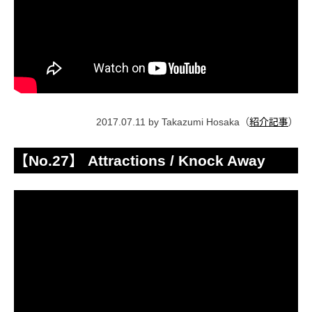
2017.07.11 by Takazumi Hosaka（
紹介記事
）
【No.27】 Attractions / Knock Away