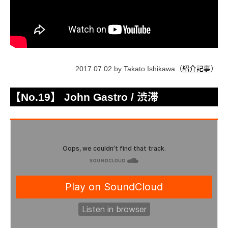
2017.07.02 by Takato Ishikawa（
紹介記事
）
【No.19】 John Gastro / 渋滞