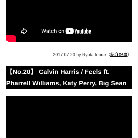
2017.07.23 by Ryota Inoue（
紹介記事
）
【No.20】 Calvin Harris / Feels ft.
Pharrell Williams, Katy Perry, Big Sean