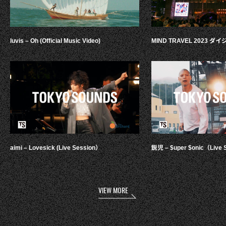
luvis – Oh (Official Music Video)
MIND TRAVEL 2023 
aimi – Lovesick (Live Session）
鋭児 – $uper $onic（Live 
VIEW MORE