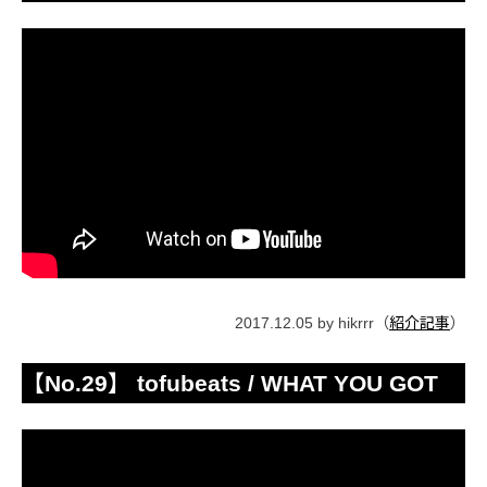
2017.12.05 by hikrrr（
紹介記事
）
【No.29】 tofubeats / WHAT YOU GOT