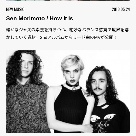
NEW MUSIC
2018.05.24
Sen Morimoto / How It Is
確かなジャズの素養を持ちつつ、絶妙なバランス感覚で境界を溶
かしていく逸材。2ndアルバムからリード曲のMVが公開！