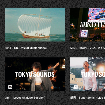
luvis – Oh (Official Music Video)
MIND TRAVEL 2023 
aimi – Lovesick (Live Session）
鋭児 – $uper $onic（Live 