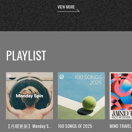
VIEW MORE
PLAYLIST
【月曜更新】Monday Spin
100 SONGS OF 2025
MIND TRAVEL