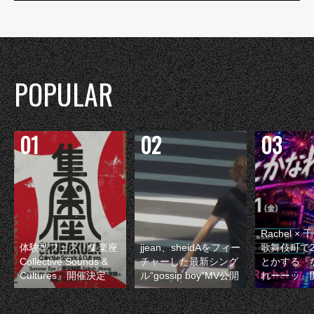
POPULAR
Rachel 
体験型フェス『集楽座
jjean、sheidAをフィー
歌舞伎町で
Collective Sounds &
チャーした最新シング
とかする『
Cultures』開催決定
ル“gossip boy”MV公開
れーーッ』