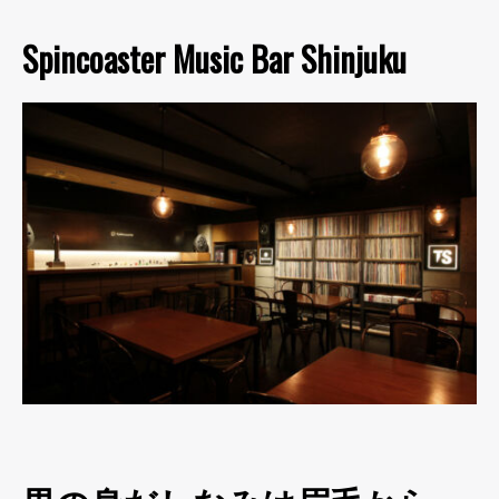
Spincoaster Music Bar Shinjuku