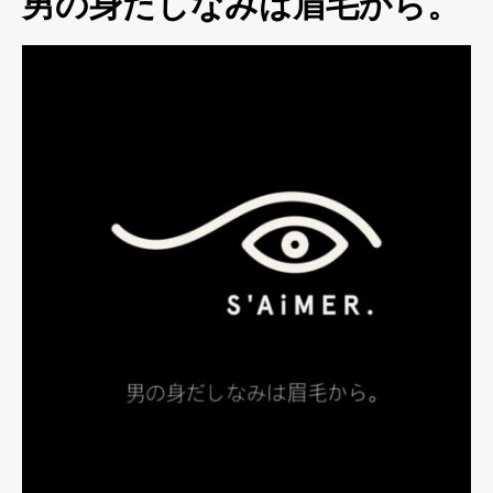
男の身だしなみは眉毛から。