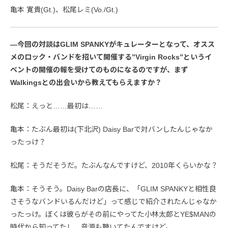
亀本 寛貴(Gt.)、松尾レミ(Vo./Gt.)
—今回の対談はGLIM SPANKYがキュレーターとなって、オスス
メのロック・バンドを招いて開催する”Virgin Rocks”というイ
ベントの開催の報を受けてのものになるのですが、まず
Walkingsとの出会いから教えてもらえますか？
松尾：えっと……最初は……
亀本：たぶん最初は(下北沢) Daisy Barで対バンしたんじゃなか
ったっけ？
松尾：そうだそうだ。たぶんなんですけど、2010年くらいかな？
亀本：そうそう。Daisy Barの店長に、「GLIM SPANKYと相性良
さそうなバンドいるんだけど」って感じで紹介されたんじゃなか
ったっけ。ぼくは彼らがその前にやってた小林太郎とYE$MANの
時代から知ってたし、音源も聴いてたんですけど。