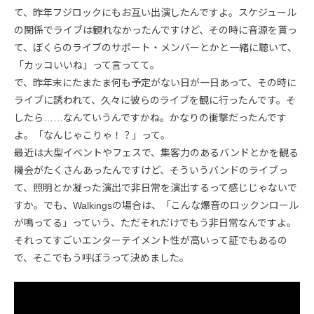
て、昨年フジロックにもお互い出演したんですよ。スケジュール
の関係でライブは観れなかったんですけど、その時に音源を貰っ
て、ぼくらのライブのサポート・メンバーとかと一緒に聴いて、
「カッコいいね」って言ってて。
で、昨年末にたまたま何も予定がない日が一日あって、その時に
ライブに誘われて、久々に彼らのライブを観に行ったんです。そ
したら……なんていうんですかね。かなりの衝撃だったんです
よ。「なんじゃこりゃ！？」って。
最近は大型イベントやフェスで、集客力のあるバンドとかを観る
機会がたくさんあったんですけど、そういうバンドのライブっ
て、照明とか凝った演出で非日常を演出するって感じじゃないで
すか。でも、Walkingsの場合は、「こんな爆音のロックンロール
が鳴ってる」っていう、ただそれだけでもう非日常なんですよ。
それってすごいエンターテイメント性が高いって証でもあるの
で、そこでもう呼ぼうって決めました。