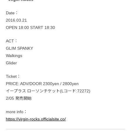
Date：
2016.03.21
OPEN 18:00 START 18:30
ACT：
GLIM SPANKY
Walkings
Glider
Ticket：
PRICE: ADV/DOOR 2300yen / 2800yen
イープラス ローソンチケット(Lコード:72272)
2/05 発売開始
more info：
https://virgin-rocks.officialsite.co/