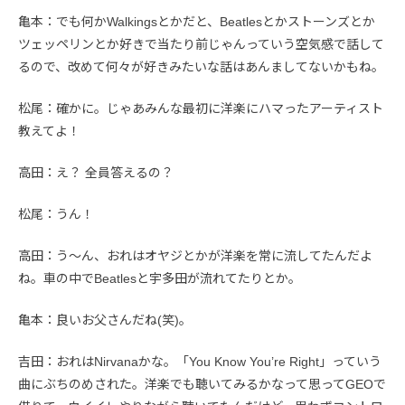
亀本：でも何かWalkingsとかだと、Beatlesとかストーンズとか
ツェッペリンとか好きで当たり前じゃんっていう空気感で話して
るので、改めて何々が好きみたいな話はあんましてないかもね。
松尾：確かに。じゃあみんな最初に洋楽にハマったアーティスト
教えてよ！
高田：え？ 全員答えるの？
松尾：うん！
高田：う〜ん、おれはオヤジとかが洋楽を常に流してたんだよ
ね。車の中でBeatlesと宇多田が流れてたりとか。
亀本：良いお父さんだね(笑)。
吉田：おれはNirvanaかな。「You Know You’re Right」っていう
曲にぶちのめされた。洋楽でも聴いてみるかなって思ってGEOで