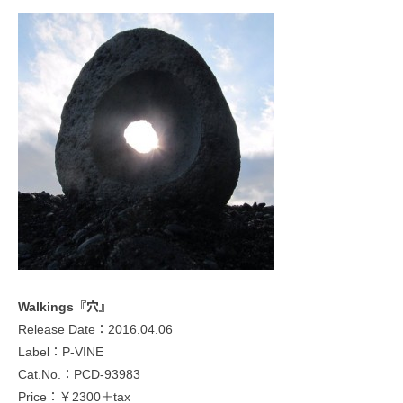
Walkings『穴』
Release Date：2016.04.06
Label：P-VINE
Cat.No.：PCD-93983
Price：￥2300＋tax