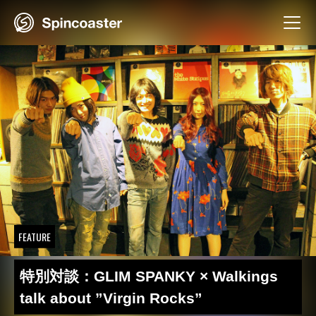
Skip
to
content
FEATURE
特別対談：GLIM SPANKY × Walkings
talk about ”Virgin Rocks”