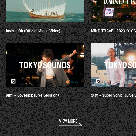
luvis – Oh (Official Music Video)
MIND TRAVEL 2023 
aimi – Lovesick (Live Session）
鋭児 – $uper $onic（Live 
VIEW MORE