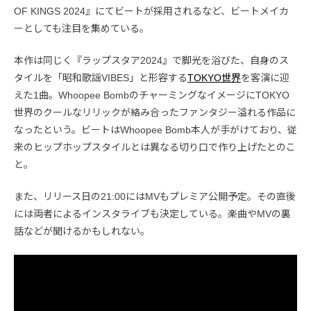
OF KINGS 2024』にてビートが採用されるなど、ビートメイカ
ーとしても注目を集めている。
本作は同じく『ラップスタア2024』で脚光を浴びた、自身のス
タイルを「昭和歌謡VIBES」と形容する
TOKYO世界
を客演に迎
えた1曲。Whoopee BombのチャーミングなイメージにTOKYO
世界のクールなリリックが絡み合ったファンタジー溢れる作品に
なったという。ビートはWhoopee Bomb本人が手がけており、従
来のヒップホップスタイルとは異なる切り口で作り上げたとのこ
と。
また、リリース日の21:00にはMVもプレミア公開予定。その直後
には両者によるインスタライブも決定している。楽曲やMVの裏
話などが聞けるかもしれない。