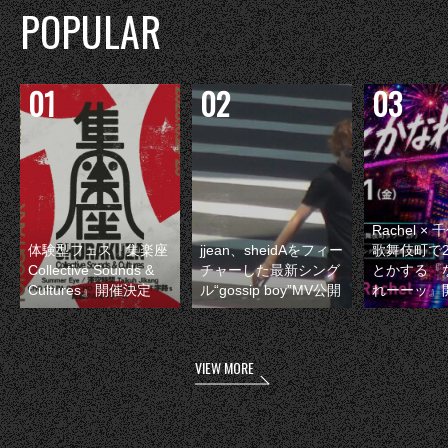
POPULAR
Rachel 
体験型フェス『集楽座
jjean、sheidAをフィー
歌舞伎町で
Collective Sounds &
チャーした最新シング
とかする『
Cultures』開催決定
ル“gossip boy”MV公開
れーーッ』
VIEW MORE