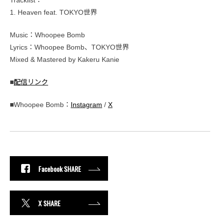
Tracklist：
1. Heaven feat. TOKYO世界
Music：Whoopee Bomb
Lyrics：Whoopee Bomb、TOKYO世界
Mixed & Mastered by Kakeru Kanie
■
配信リンク
■Whoopee Bomb：
Instagram
/
X
Facebook SHARE
X SHARE