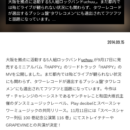
大阪を拠点に活動する5人組ロックバンドuchuu,。まだ都内で
は殆どライブが観られない状況にも関わらず、タワーレコード
が選出するプッシュ盤''タワレコメン''にも選出されてフツフツ
と話題になっています。...
2014.09.15
大阪を拠点に活動する5人組ロックバンド
uchuu,
が9月17日に発
売するミニアルバム『HAPPY』のリードトラック「HAPPY」の
MVを公開しました。まだ都内では殆どライブが観られない状況
にも関わらず、タワーレコードが選出するプッシュ盤”タワレコ
メン”にも選出されてフツフツと話題になっています。今作は
ザ・チャレンジのベーシストであるヤンチャレこと和田大樹氏主
催のダンスミュージックレーベル、Play decibelとスペースシャ
ワーミュージックの共同リリース。11月11日には「スペースシャ
ワー列伝 100 巻記念公演第 116 巻」にてストレイテナーや
GRAPEVINEとの共演が決定！