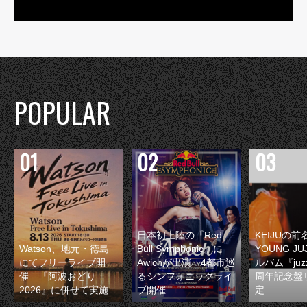
POPULAR
日本初上陸の『Red
KEIJUの
Watson、地元・徳島
Bull Symphonic』に
YOUNG JU
にてフリーライブ開
Awichが出演 4都市巡
ルバム『juzz
催 『阿波おどり
るシンフォニックライ
周年記念盤
2026』に併せて実施
ブ開催
定