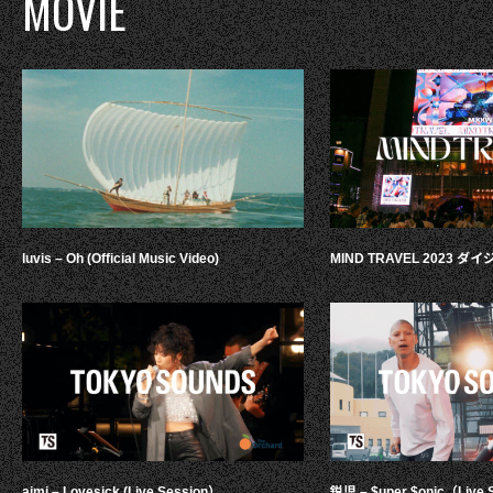
MOVIE
luvis – Oh (Official Music Video)
MIND TRAVEL 2023 
aimi – Lovesick (Live Session）
鋭児 – $uper $onic（Live 