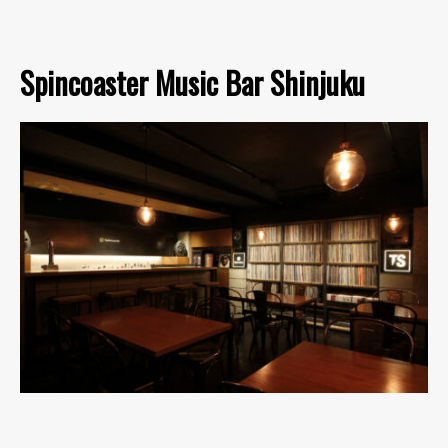
Spincoaster Music Bar Shinjuku