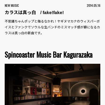
NEW MUSIC
2014.05.16
カラスは真っ白 / fake!fake!
不思議ちゃんポップと侮るなかれ！ヤギヌマカナのウィスパーボ
イスとファンクでソウルな生バンドのミスマッチ感が癖になるカ
ラスは真っ白の新曲です。
Spincoaster Music Bar Kagurazaka