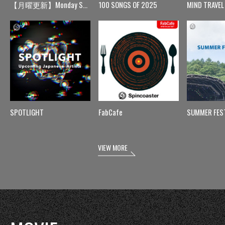
【月曜更新】Monday Spin
100 SONGS OF 2025
MIND TRAVEL
SPOTLIGHT
FabCafe
SUMMER FES
VIEW MORE