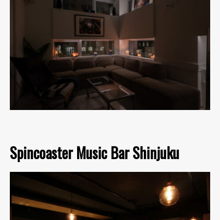
Spincoaster Music Bar Shinjuku