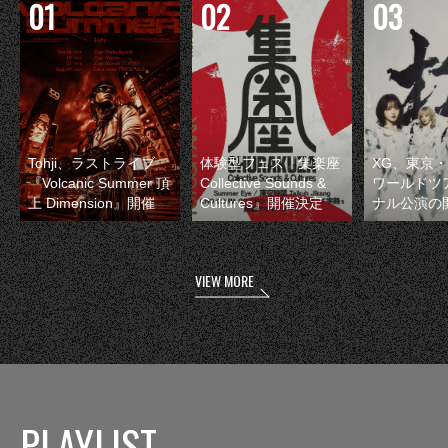
Tohji、ラストライブ
体験型フェス『集楽座
XG、東京
『Volcanic Summer 頂
Collective Sounds &
ワールドツ
上 Dimension』開催
Cultures』開催決定
ナル公演の
VIEW MORE
PLAYLIST