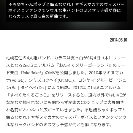
不思議ちゃんポップと侮るなかれ！ヤギヌマカナのウィスパー
ボイスとファンクでソウルな生バンドのミスマッチ感が癖に
なるカラスは真っ白の新曲です。
2014.05.16
札幌在住の4人組バンド、カラスは真っ白が6月4日（木）リリー
スとなる2ndミニアルバム『おんそくメリーゴーランド』のリー
ド楽曲『fake!fake!』のMVを公開しました。2010年ヤギヌマカ
ナ(Vo.Gt.)、シミズコウヘイ(Gt.MC.)、ヨシヤマ”グルービー”ジュ
ン(Ba.) タイヘイ(Ds.) により結成。2012年に1stミニアルバム
『すぺくたくるごっこ』をリリースすると、道内以外ではLIVEが
なかなか観られないにも関わらず関東のCDショップに大展開さ
れ名前がふつふつと広がっていきました。不思議ちゃんポップと
侮るなかれ！ヤギヌマカナのウィスパーボイスとファンクでソウ
ルなバックバンドのミスマッチ感が何とも癖になります。