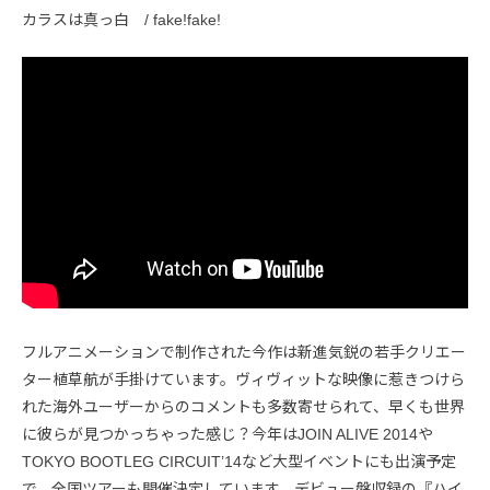
カラスは真っ白 / fake!fake!
フルアニメーションで制作された今作は新進気鋭の若手クリエー
ター植草航が手掛けています。ヴィヴィットな映像に惹きつけら
れた海外ユーザーからのコメントも多数寄せられて、早くも世界
に彼らが見つかっちゃった感じ？今年はJOIN ALIVE 2014や
TOKYO BOOTLEG CIRCUIT’14など大型イベントにも出演予定
で、全国ツアーも開催決定しています。デビュー盤収録の『ハイ