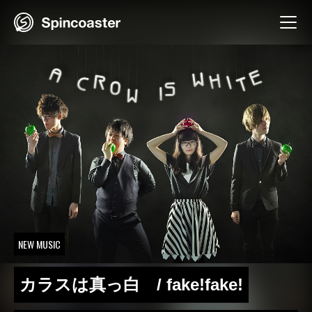
Skip
to
content
NEW MUSIC
カラスは真っ白 / fake!fake!