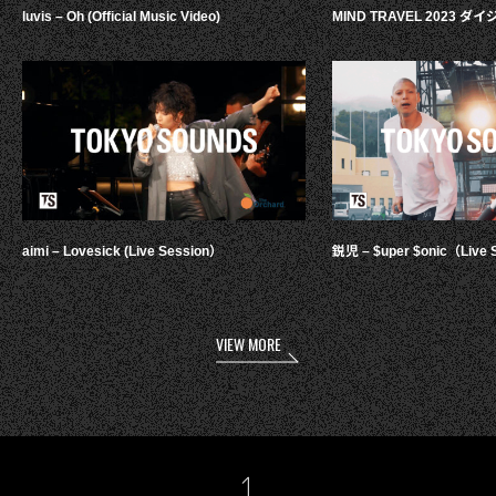
luvis – Oh (Official Music Video)
MIND TRAVEL 2023 
aimi – Lovesick (Live Session）
鋭児 – $uper $onic（Live 
VIEW MORE