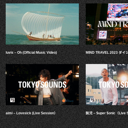
luvis – Oh (Official Music Video)
MIND TRAVEL 2023 
aimi – Lovesick (Live Session）
鋭児 – $uper $onic（Live 