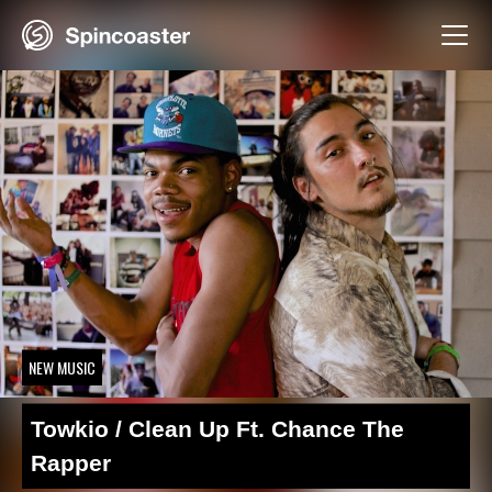
Skip
to
content
NEW MUSIC
Towkio / Clean Up Ft. Chance The
Rapper