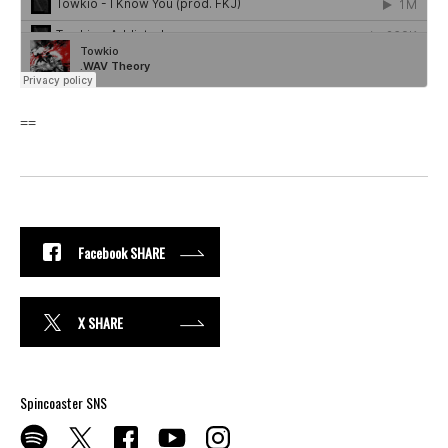
==
Facebook SHARE
X SHARE
Spincoaster SNS