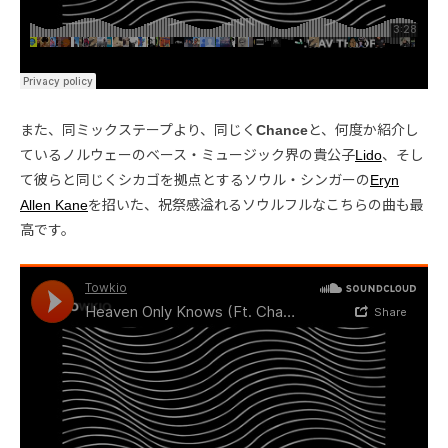
また、同ミックステープより、同じく
Chance
と、何度か紹介し
ているノルウェーのベース・ミュージック界の貴公子
Lido
、そし
て彼らと同じくシカゴを拠点とするソウル・シンガーの
Eryn
Allen Kane
を招いた、祝祭感溢れるソウルフルなこちらの曲も最
高です。