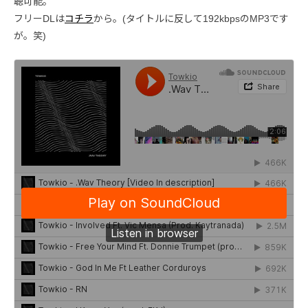
聴可能。
フリーDLは
コチラ
から。(タイトルに反して192kbpsのMP3です
が。笑)