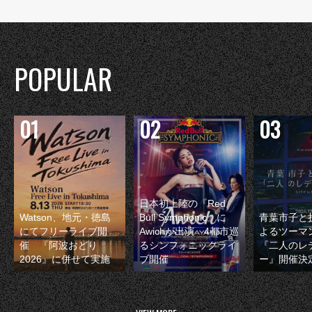
POPULAR
日本初上陸の『Red
Watson、地元・徳島
Bull Symphonic』に
青葉市子と
にてフリーライブ開
Awichが出演 4都市巡
よるツーマ
催 『阿波おどり
るシンフォニックライ
『二人のレ
2026』に併せて実施
ブ開催
ー』開催決