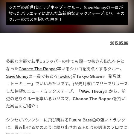
シカゴの新世代ヒップホップ・クルー、SaveMoneyの一員が
放ったバラエティに富んだ革新的なミックステープより、その
クルーのボスを招いた曲を！
2015.05.06
多彩な才能で若手USラッパーの中でも頭一つ抜きん出た存在と
なった
Chance The Rapper
率いるシカゴを拠点とするクルー、
SaveMoney
の一員でもある
Towkio
(元
Tokyo Shawn
。発音は
「トーキョー」でいいみたいです。)が先月末にフリーでリリース
した待望のニュー・ミックステープ、『
Wav. Theory
』から、前
述の通りクルーを率いるカリスマ、
Chance The Rapper
を招い
た楽曲をご紹介！
シンセがバウンシーに飛び跳ねるFuture Bass色の強いトラック
に、畳み掛けるかのように繰り出されるふたりの怒涛のフロウに