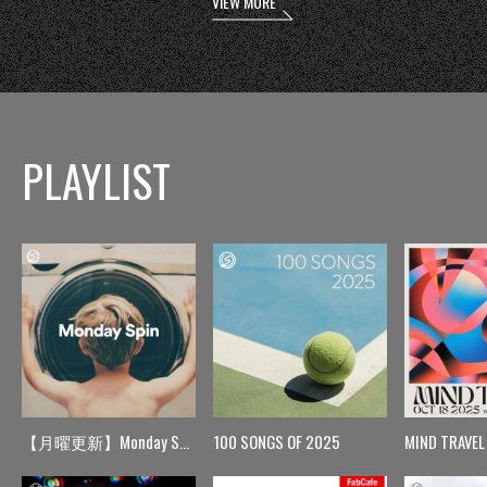
VIEW MORE
PLAYLIST
【月曜更新】Monday Spin
100 SONGS OF 2025
MIND TRAVEL