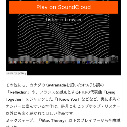
その他にも、カナダの
Kaytranada
を招いた4つ打ち調の
「
Reflection
」や、フランスを拠点とする
FKJ
の代表曲「
Lying
Together
」をジャックした「
I Know You
」などなど、実に多彩な
ナンバーに富んでいる本作は、是非ともヒップホップ・リスナー
以外にも広く聴かれてほしい作品です。
ミックステープ、『
Wav. Theory
』以下のプレイヤーから全曲試