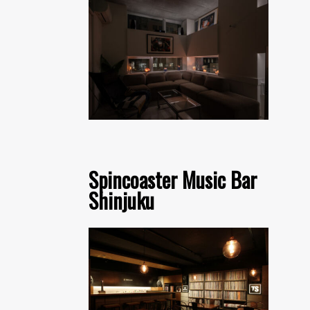
Spincoaster Music Bar
Shinjuku