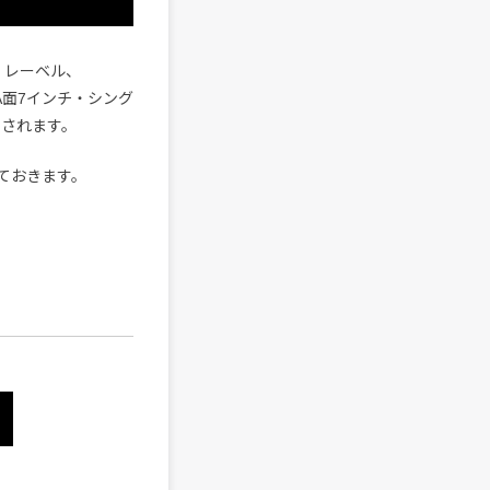
ィ・レーベル、
両A面7インチ・シング
スされます。
ておきます。