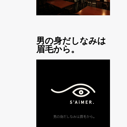
男の身だしなみは
眉毛から。