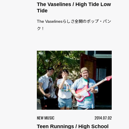
The Vaselines / High Tide Low
Tide
The Vaselinesらしさ全開のポップ・パン
ク！
NEW MUSIC
2014.07.02
Teen Runnings / High School