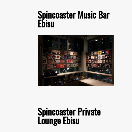
Spincoaster Music Bar
Ebisu
Spincoaster Private
Lounge Ebisu