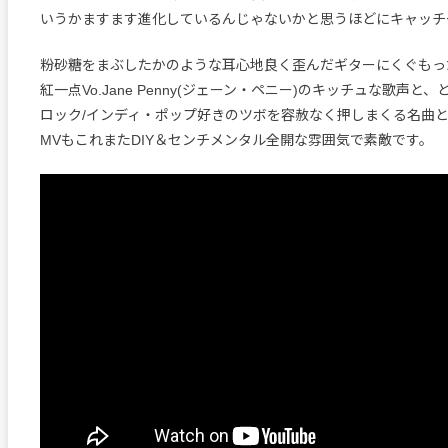
いうかますます進化しているんじゃないかと思うほどにキャッチ
粉砂糖をまぶしたかのような耳心地良く歪んだギターにくぐもっ
紅一点Vo.Jane Penny(ジェーン・ペニー)のキッチュな歌声と
ロック/インディ・ポップ好きのツボを容赦なく押しまくる名曲
MVもこれまたDIY＆センチメンタル全開な雰囲気で素敵です。