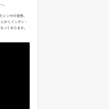
ー。
たシンセの音色、
、とにかくインディ・
となっております。