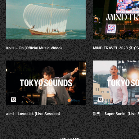
luvis – Oh (Official Music Video)
MIND TRAVEL 2023 
aimi – Lovesick (Live Session）
鋭児 – $uper $onic（Live 