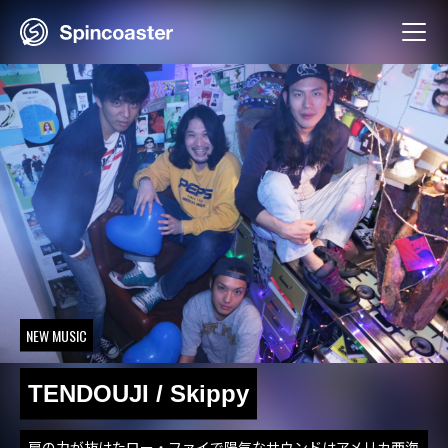
Skip
to
content
NEW MUSIC
TENDOUJI / Skippy
肩の力が抜けたロー・ファイで陽気なサウンドはアメリカ西海