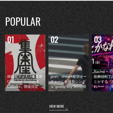
POPULAR
Rachel 
体験型フェス『集楽座
jjean、sheidAをフィー
歌舞伎町で
Collective Sounds &
チャーした最新シング
とかする『
Cultures』開催決定
ル“gossip boy”MV公開
れーーッ』
VIEW MORE