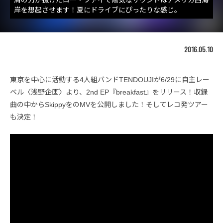
岸を想起させます！夏にドライブにぴったりな感じ。
2016.05.10
東京を中心に活動する4人組バンドTENDOUJIが6/29に自主レー
ベル〈浅野企画〉より、2nd EP『breakfast』をリリース！収録
曲の中からSkippyをのMVを公開しました！そしてレコ発ツアー
も決定！