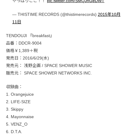
やっぱりここ！！
pic.twitter.com/SMQJnGeDWT
— THISTIME RECORDS (@thistimerecords)
2015年10月
11日
TENDOUJI 『breakfast』
品番：DDCR-9004
価格￥1,389＋税
発売日：2016/6/29(水)
発売元： 浅野企画 / SPACE SHOWER MUSIC
販売元： SPACE SHOWER NETWORKS INC.
収録曲：
1. Orangejuice
2. LIFE-SIZE
3. Skippy
4. Mayonnaise
5. VENZ_O
6. D.T.A.