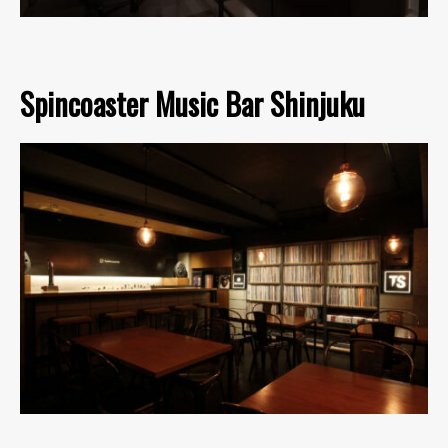
Spincoaster Music Bar Shinjuku