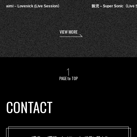
aimi – Lovesick (Live Session）
鋭児 – $uper $onic（Live 
VIEW MORE
PAGE to TOP
CONTACT