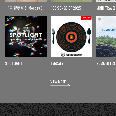
【月曜更新】Monday Spin
100 SONGS OF 2025
MIND TRAVEL
SPOTLIGHT
FabCafe
SUMMER FES
VIEW MORE