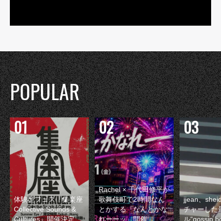
POPULAR
Rachel × 千代田修平が
体験型フェス『集楽座
歌舞伎町で2時間なん
jjean、sh
Collective Sounds &
とかする『なんとかな
チャーした
Cultures』開催決定
れーーッ』開催
ル“gossip 