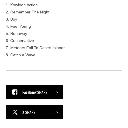
1. Kowloon Action
2. Remember The Night
3. Boy
4. Feel Young
5. Runaway
6. Conservative
7. Meteors Fall To Desert Islands
8. Catch a Wave
Facebook SHARE
X SHARE