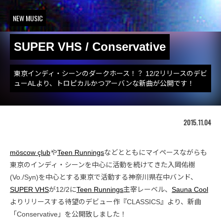
NEW MUSIC
SUPER VHS / Conservative
東京インディ・シーンのダークホース！？ 12/2リリースのデビ
ューALより、トロピカルかつアーバンな新曲が公開です！
2015.11.04
möscow çlub
や
Teen Runnings
などとともにマイペースながらも
東京のインディ・シーンを中心に活動を続けてきた入岡佑樹
(Vo./Syn)を中心とする東京で活動する神奈川県在中バンド、
SUPER VHS
が12/2に
Teen Runnings
主宰レーベル、
Sauna Cool
よりリリースする待望のデビュー作『CLASSICS』より、新曲
「Conservative」を公開致しました！