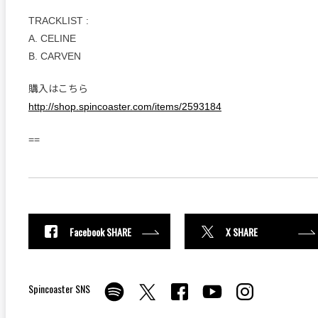
TRACKLIST :
A. CELINE
B. CARVEN
購入はこちら
http://shop.spincoaster.com/items/2593184
==
Facebook SHARE
X SHARE
Spincoaster SNS