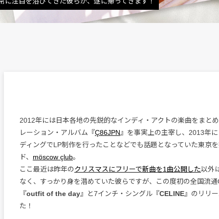
常に注目を浴びてきた彼らが、遂に帰ってきます！
2012年には日本各地の先鋭的なインディ・アクトの楽曲をまと
レーション・アルバム『
Ç86JPN
』を事実上の主宰し、2013年
ディングでLP制作を行ったことなどでも話題となっていた東京
ド、
möscow çlub
。
ここ最近は昨年の
クリスマスにフリーで新曲を1曲公開した
以外
なく、すっかり身を潜めていた彼らですが、この度初の全国流通
『
outfit of the day
』と7インチ・シングル『
CELINE
』のリリー
た！