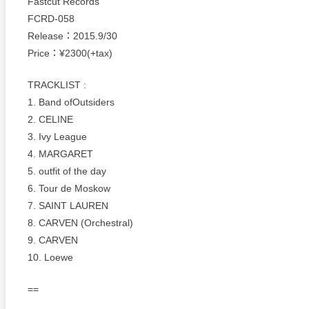
Fastcut Records
FCRD-058
Release：2015.9/30
Price：¥2300(+tax)
TRACKLIST :
1. Band ofOutsiders
2. CELINE
3. Ivy League
4. MARGARET
5. outfit of the day
6. Tour de Moskow
7. SAINT LAUREN
8. CARVEN (Orchestral)
9. CARVEN
10. Loewe
==