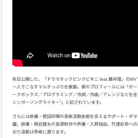
先日公開した、「ドラマチックピンクビキニ feat.藤井隆」のM
一人でこなすマルチっぷりを披露。彼のプロフィールには「ボー
ークボックス／プログラミング／作詞／作曲／アレンジなどを全てこ
シンガーソングライター”」と記されています。
さらには俳優・菅田将暉の音楽活動全般を支えるサポート・ギタ
躍。俳優・桐谷健太の音源制作や声優・入野自由、竹達彩奈への
おり活動は多岐に渡ります。