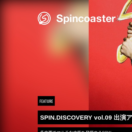
Skip
to
content
FEATURE
SPIN.DISCOVERY vol.09 出