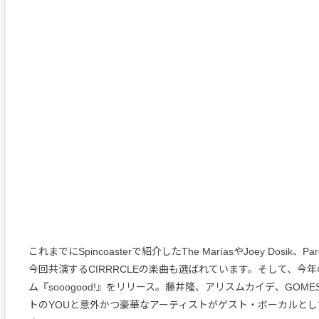
これまでにSpincoasterで紹介したThe MaríasやJoey Dosik、P
今回共演するCIRRRCLEの楽曲も選ばれています。そして、今年の
ム『sooogood!』をリリース。藤井隆、アリスムカイデ、GOM
トのYOUと意外かつ豪華なアーティストがゲスト・ボーカルと