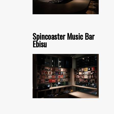
Spincoaster Music Bar
Ebisu