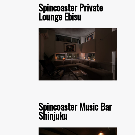
Spincoaster Private
Lounge Ebisu
Spincoaster Music Bar
Shinjuku