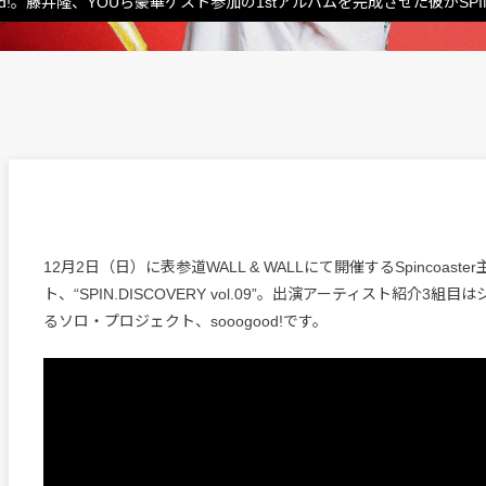
d!。藤井隆、YOUら豪華ゲスト参加の1stアルバムを完成させた彼がSPIN.
12月2日（日）に表参道WALL & WALLにて開催するSpincoaste
ト、“SPIN.DISCOVERY vol.09”。出演アーティスト紹介3組
るソロ・プロジェクト、sooogood!です。