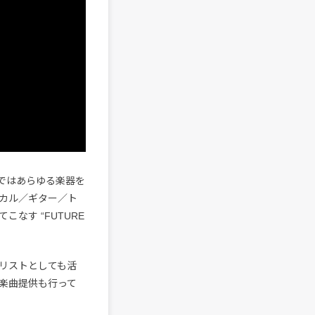
Vではあらゆる楽器を
カル／ギター／ト
なす “FUTURE
リストとしても活
楽曲提供も行って