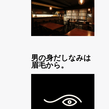
男の身だしなみは
眉毛から。