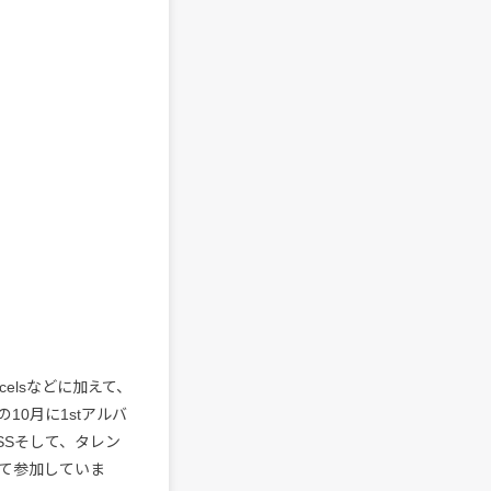
arcelsなどに加えて、
10月に1stアルバ
ESSそして、タレン
して参加していま