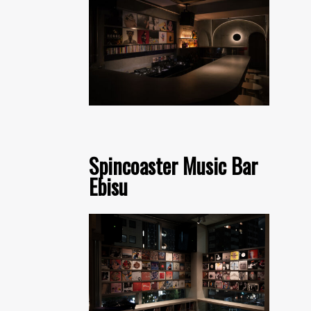
Spincoaster Music Bar
Ebisu