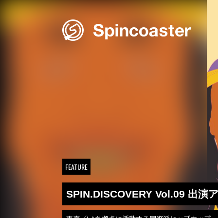
Skip
to
content
FEATURE
SPIN.DISCOVERY Vol.09 出