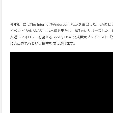
今年6月にはThe InternetやAnderson .Paakを輩出した、L
イベント“BANANAS”にも出演を果たし、8月末にリリースした「Fas
人近いフォロワーを抱えるSpotify USの公式巨大プレイリスト『
に選出されるという快挙を成し遂げます。