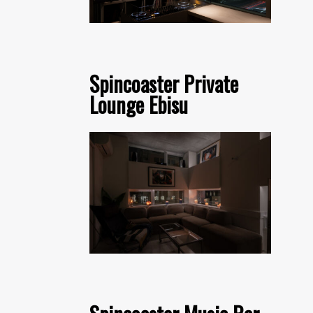
Spincoaster Private
Lounge Ebisu