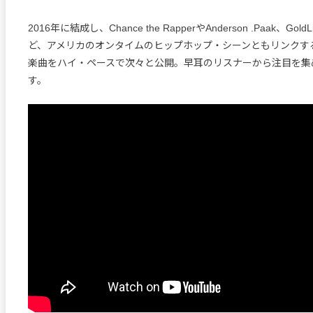
2016年に結成し、Chance the RapperやAnderson .Paak、GoldLi
ど、アメリカのオンタイムのヒップホップ・シーンともリンクす
楽曲をハイ・ペースで次々と公開。早耳のリスナーから注目を集
す。