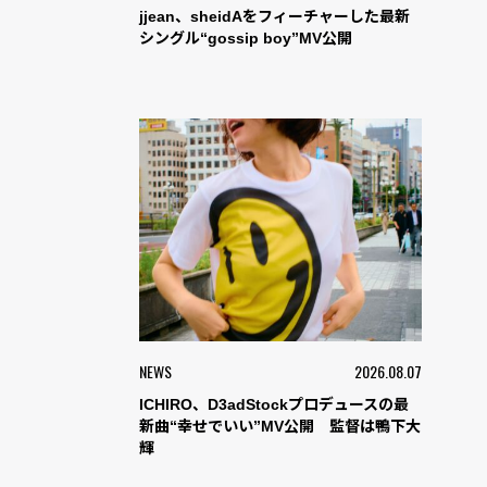
jjean、sheidAをフィーチャーした最新
シングル“gossip boy”MV公開
NEWS
2026.08.07
ICHIRO、D3adStockプロデュースの最
新曲“幸せでいい”MV公開 監督は鴨下大
輝