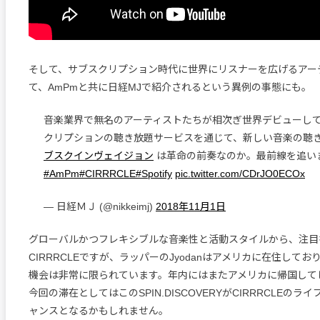
そして、サブスクリプション時代に世界にリスナーを広げるアー
て、AmPmと共に日経MJで紹介されるという異例の事態にも。
音楽業界で無名のアーティストたちが相次ぎ世界デビューし
クリプションの聴き放題サービスを通じて、新しい音楽の聴
ブスクインヴェイジョン
は革命の前奏なのか。最前線を追い
#AmPm
#CIRRRCLE
#Spotify
pic.twitter.com/CDrJO0ECOx
— 日経ＭＪ (@nikkeimj)
2018年11月1日
グローバルかつフレキシブルな音楽性と活動スタイルから、注目
CIRRRCLEですが、ラッパーのJyodanはアメリカに在住して
機会は非常に限られています。年内にはまたアメリカに帰国して
今回の滞在としてはこのSPIN.DISCOVERYがCIRRRCLEの
ャンスとなるかもしれません。