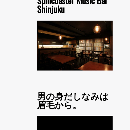
Spincoaster Music Bar
Shinjuku
男の身だしなみは
眉毛から。