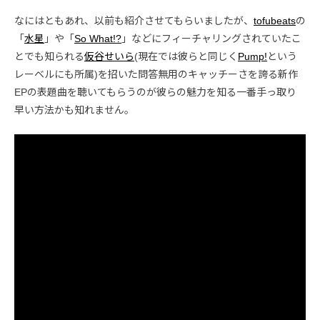
なにはともあれ、以前も紹介させてもらいましたが、
tofubeats
の
「
水星
」や「
So What!?
」などにフィーチャリングされていたこ
とでも知られる
仮谷せいら
(現在では彼らと同じく
Pump!
という
レーベルにも所属)を招いた問答無用のキャッチーさを誇る新作
EPの表題曲を聴いてもらうのが彼らの魅力を知る一番手っ取り
早い方法かも知れません。