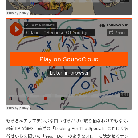
もちろんアップテンポな四つ打ちだげが取り柄なわけでもなく、
最新EP収録の、前述の「Looking For The Special」と同じく仮
谷せいらを招いた「Yes, I Do.」のようなスローに聴かせるナン