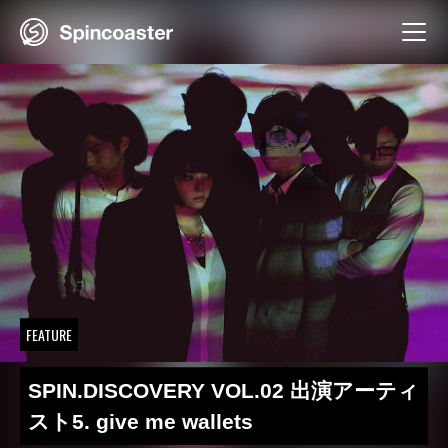
Skip
to
content
FEATURE
SPIN.DISCOVERY VOL.02 出演アーティ
スト5. give me wallets