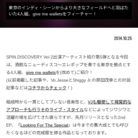
東京のインディ・シーンからより大きなフィールドへと羽ばた
いた4人組、give me walletsをフィーチャー！
2014.10.25
SPIN.DISCOVERY Vol.2出演アーティスト紹介第5弾となる今回
は、洒脱なニューディスコ〜エレポップを奏でる東京を拠点とす
る4人組、
give me wallets
を(改めて)ご紹介！
(以前掲載した記事や、Vo.JesseとShiggy Jr.の原田茂幸との対談
記事などは
コチラからチェック
！)
結成時から一貫としてブレない音楽性と、
VJも駆使して視覚的な
アプローチも行うそのライブ・スタイル
などによってジワジワと
活躍の場を広げてきた彼らですが、先月リリースとなった2nd
EP、『
Looking For The Special
』は今までの集大成とでも呼び
たくなるほどの完成度を誇る作品となっております。