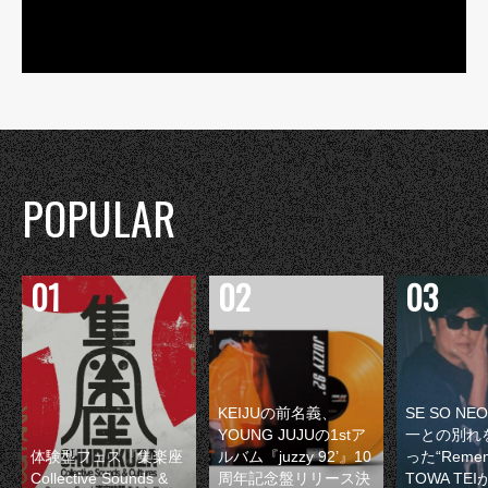
POPULAR
KEIJUの前名義、
SE SO N
YOUNG JUJUの1stア
一との別れ
体験型フェス『集楽座
ルバム『juzzy 92’』10
った“Remem
Collective Sounds &
周年記念盤リリース決
TOWA TE