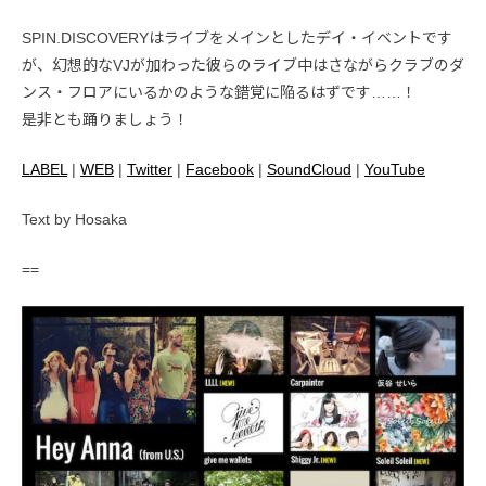
SPIN.DISCOVERYはライブをメインとしたデイ・イベントです
が、幻想的なVJが加わった彼らのライブ中はさながらクラブのダ
ンス・フロアにいるかのような錯覚に陥るはずです……！
是非とも踊りましょう！
LABEL
|
WEB
|
Twitter
|
Facebook
|
SoundCloud
|
YouTube
Text by Hosaka
==