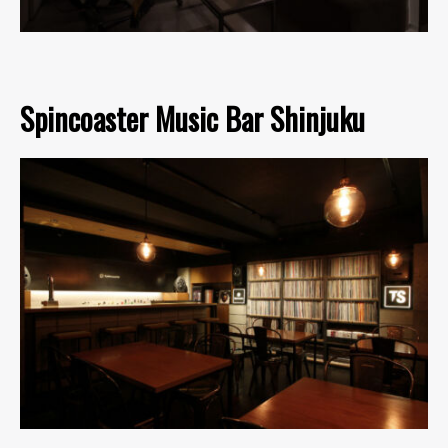
Spincoaster Music Bar Shinjuku