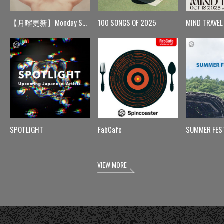
【月曜更新】Monday Spin
100 SONGS OF 2025
MIND TRAVEL
SPOTLIGHT
FabCafe
SUMMER FES
VIEW MORE