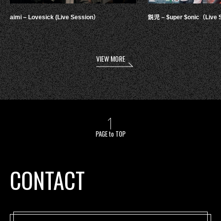
aimi – Lovesick (Live Session）
鋭児 – $uper $onic（Live 
VIEW MORE
PAGE to TOP
CONTACT