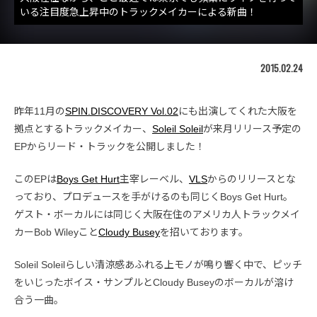
いる注目度急上昇中のトラックメイカーによる新曲！
2015.02.24
昨年11月の
SPIN.DISCOVERY Vol.02
にも出演してくれた大阪を
拠点とするトラックメイカー、
Soleil Soleil
が来月リリース予定の
EPからリード・トラックを公開しました！
このEPは
Boys Get Hurt
主宰レーベル、
VLS
からのリリースとな
っており、プロデュースを手がけるのも同じくBoys Get Hurt。
ゲスト・ボーカルには同じく大阪在住のアメリカ人トラックメイ
カーBob Wileyこと
Cloudy Busey
を招いております。
Soleil Soleilらしい清涼感あふれる上モノが鳴り響く中で、ピッチ
をいじったボイス・サンプルとCloudy Buseyのボーカルが溶け
合う一曲。