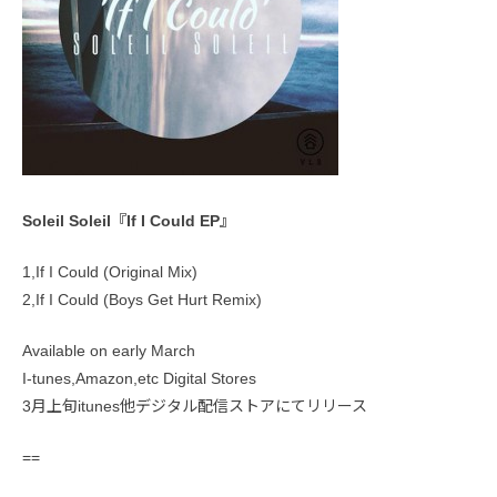
Soleil Soleil『If I Could EP』
1,If I Could (Original Mix)
2,If I Could (Boys Get Hurt Remix)
Available on early March
I-tunes,Amazon,etc Digital Stores
3月上旬itunes他デジタル配信ストアにてリリース
==