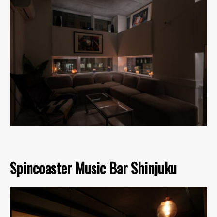
Spincoaster Music Bar Shinjuku