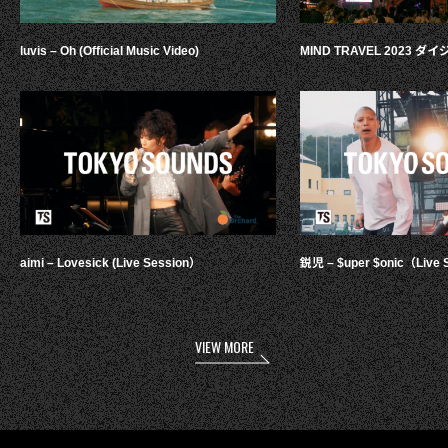
luvis – Oh (Official Music Video)
MIND TRAVEL 2023 
aimi – Lovesick (Live Session）
鋭児 – $uper $onic（Live 
VIEW MORE