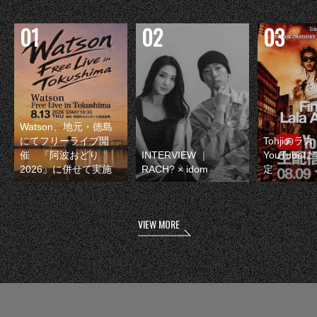
Watson、地元・徳島
にてフリーライブ開
Tohjiのラ
催 『阿波おどり
INTERVIEW ｜
YouTube
2026』に併せて実施
RACH? × idom
定
VIEW MORE