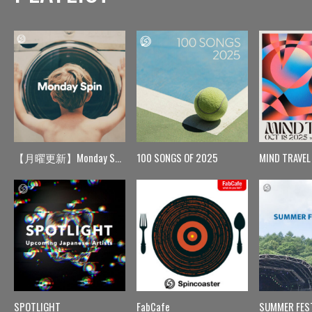
【月曜更新】Monday Spin
100 SONGS OF 2025
MIND TRAVEL
SPOTLIGHT
FabCafe
SUMMER FES