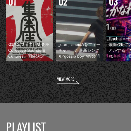
Rachel 
体験型フェス『集楽座
jjean、sheidAをフィー
歌舞伎町で
Collective Sounds &
チャーした最新シング
とかする『
Cultures』開催決定
ル“gossip boy”MV公開
れーーッ』
VIEW MORE
PLAYLIST