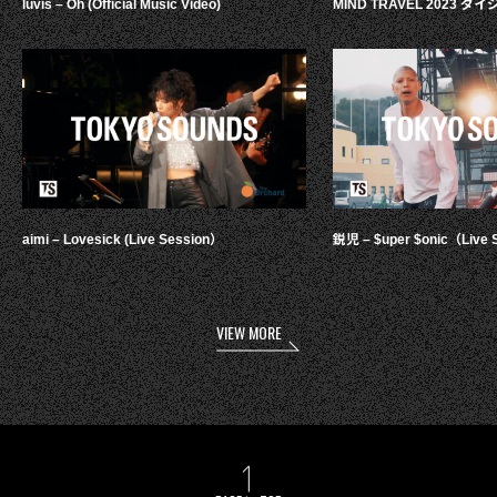
luvis – Oh (Official Music Video)
MIND TRAVEL 2023 
aimi – Lovesick (Live Session）
鋭児 – $uper $onic（Live 
VIEW MORE