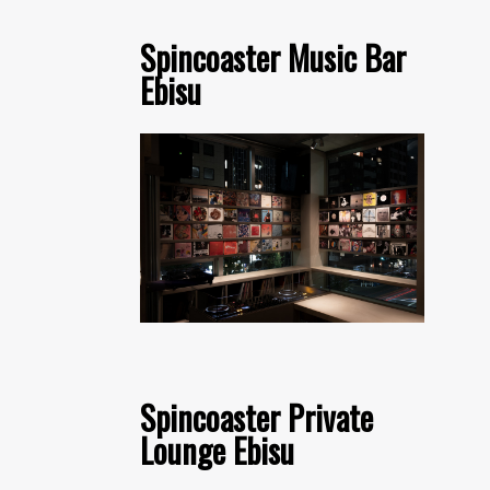
Spincoaster Music Bar
Ebisu
Spincoaster Private
Lounge Ebisu