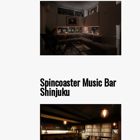
Spincoaster Music Bar
Shinjuku