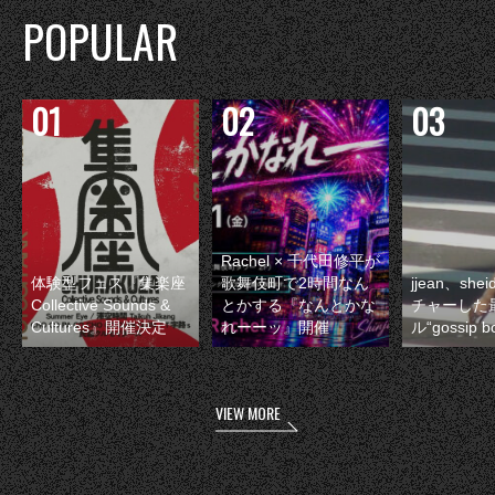
POPULAR
Rachel × 千代田修平が
体験型フェス『集楽座
歌舞伎町で2時間なん
jjean、sh
Collective Sounds &
とかする『なんとかな
チャーした
Cultures』開催決定
れーーッ』開催
ル“gossip 
VIEW MORE