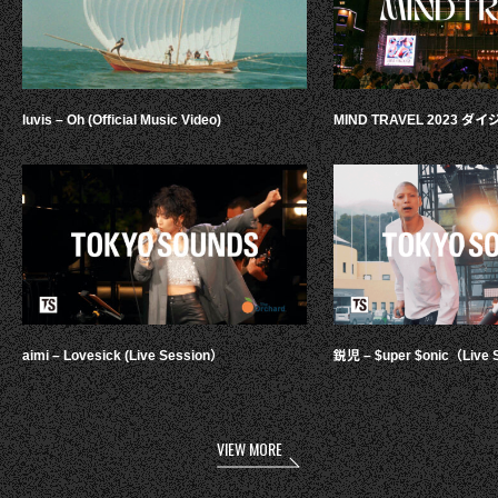
luvis – Oh (Official Music Video)
MIND TRAVEL 2023 
aimi – Lovesick (Live Session）
鋭児 – $uper $onic（Live 
VIEW MORE