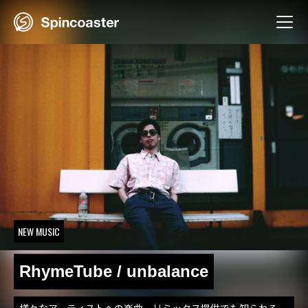
Skip
to
content
NEW MUSIC
RhymeTube / unbalance