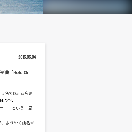
2015.05.04
が新曲「
Hold On
う名でDemo音源
IN-DON
ニー
」という一風
ので、ようやく曲名が