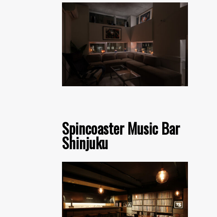
Spincoaster Music Bar
Shinjuku