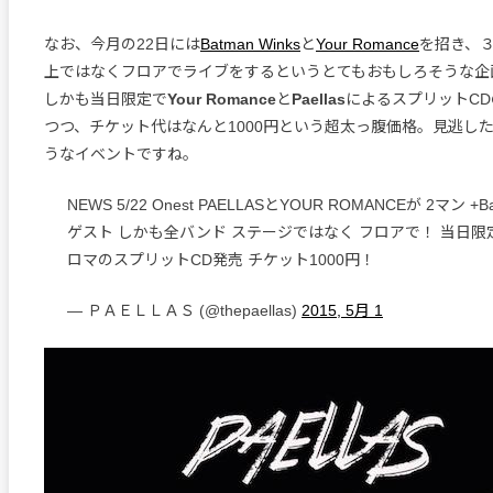
なお、今月の22日には
Batman Winks
と
Your Romance
を招き、
上ではなくフロアでライブをするというとてもおもしろそうな企
しかも当日限定で
Your Romance
と
Paellas
によるスプリットC
つつ、チケット代はなんと1000円という超太っ腹価格。見逃し
うなイベントですね。
NEWS 5/22 Onest PAELLASとYOUR ROMANCEが 2マン +Ba
ゲスト しかも全バンド ステージではなく フロアで！ 当日限
ロマのスプリットCD発売 チケット1000円！
— ＰＡＥＬＬＡＳ (@thepaellas)
2015, 5月 1