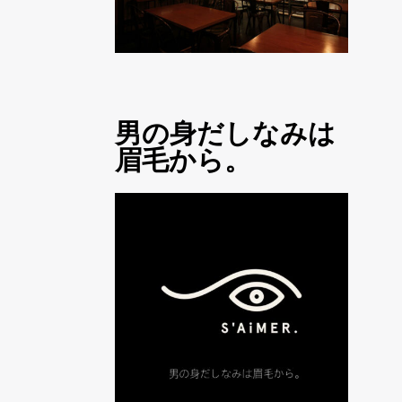
男の身だしなみは
眉毛から。