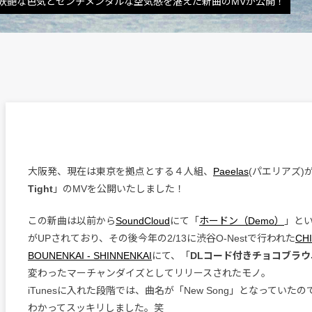
妖艶な色気とセンチメンタルな空気感を湛えた新曲のMVが公開！
大阪発、現在は東京を拠点とする４人組、
Paeelas
(パエリアズ)
Tight
」のMVを公開いたしました！
この新曲は以前から
SoundCloud
にて「
ホードン（Demo）
」とい
がUPされており、その後今年の2/13に渋谷O-Nestで行われた
CH
BOUNENKAI ‐ SHINNENKAI
にて、「
DLコード付きチョコブラウ
変わったマーチャンダイズとしてリリースされたモノ。
iTunesに入れた段階では、曲名が「New Song」となっていた
わかってスッキリしました。笑