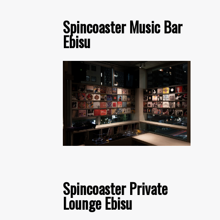
Spincoaster Music Bar
Ebisu
Spincoaster Private
Lounge Ebisu