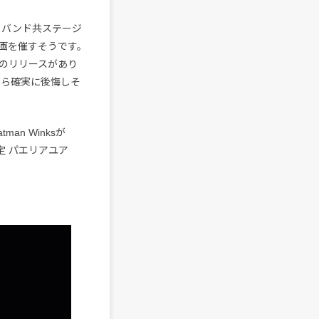
３バンド共ステージ
画を催すそうです。
Dのリリースがあり
たら確実に後悔しそ
tman Winksが
定 パエリアユア