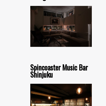
Spincoaster Music Bar
Shinjuku