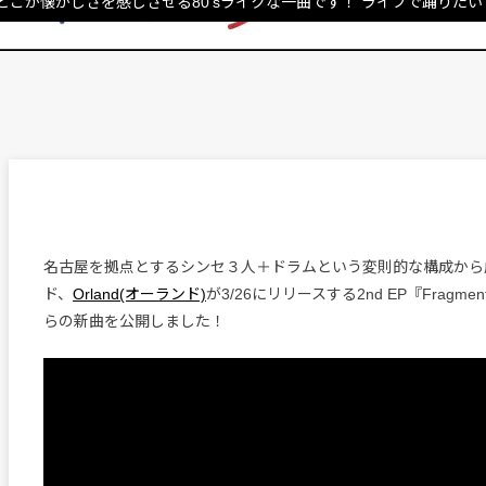
こか懐かしさを感じさせる80'sライクな一曲です！ ライブで踊りたい
名古屋を拠点とするシンセ３人＋ドラムという変則的な構成から
ド、
Orland(オーランド)
が3/26にリリースする2nd EP『Fragment
らの新曲を公開しました！