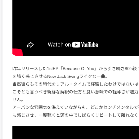
昨年リリースした1stEP『Because Of You』から引き続き80’s
を強く感じさせるNew Jack Swingライクな一曲。
当然彼らもその時代をリアル・タイムで経験したわけではないは
こそとも言うべき新鮮な解釈の仕方と良い意味での軽薄さが魅力
せん。
アーバンな雰囲気を湛えていながらも、どこかセンチメンタルで
も感じさせ、一度聴くと頭の中でしばらくリピートして離れなく