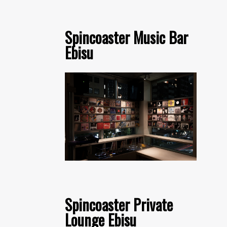
Spincoaster Music Bar
Ebisu
Spincoaster Private
Lounge Ebisu