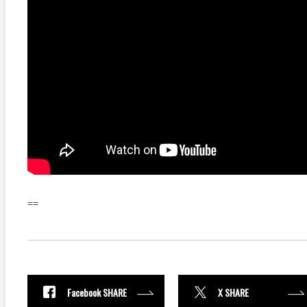
==
Facebook SHARE
X SHARE