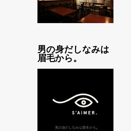
男の身だしなみは
眉毛から。