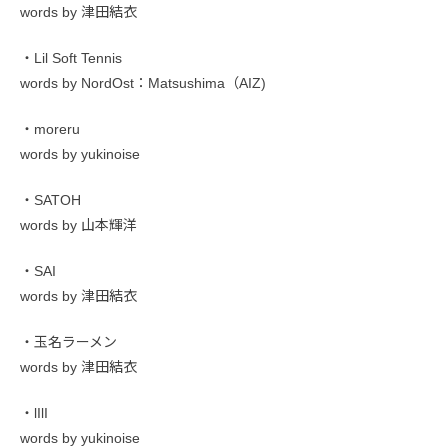
words by 津田結衣
・Lil Soft Tennis
words by NordOst：Matsushima（AIZ)
・moreru
words by yukinoise
・SATOH
words by 山本輝洋
・SAI
words by 津田結衣
・玉名ラーメン
words by 津田結衣
・lIlI
words by yukinoise