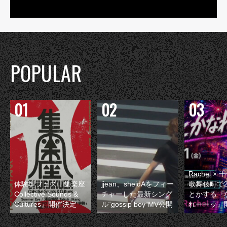
POPULAR
Rachel 
体験型フェス『集楽座
jjean、sheidAをフィー
歌舞伎町で
Collective Sounds &
チャーした最新シング
とかする『
Cultures』開催決定
ル“gossip boy”MV公開
れーーッ』