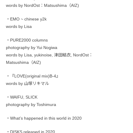
words by NordOst：Matsushima（AIZ)
・EMO ~ chinese y2k
words by Lisa
・PURE2000 columns
photography by Yui Nogiwa
words by Lisa, yukinoise, 津田結衣, NordOst：
Matsushima（AIZ)
・『LOVE(original mix)B-4』
words by 山塚リキマル
・WAIFU, SLICK
photography by Toshimura
・What’s happened in this world in 2020
・DISKS released in 2020