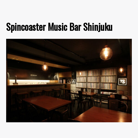
Spincoaster Music Bar Shinjuku