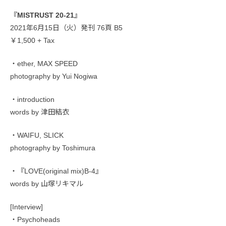
『MISTRUST 20-21』
2021年6月15日（火）発刊 76頁 B5
￥1,500 + Tax
・ether, MAX SPEED
photography by Yui Nogiwa
・introduction
words by 津田結衣
・WAIFU, SLICK
photography by Toshimura
・『LOVE(original mix)B-4』
words by 山塚リキマル
[Interview]
・Psychoheads