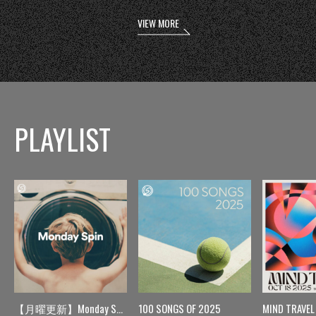
VIEW MORE
PLAYLIST
【月曜更新】Monday Spin
100 SONGS OF 2025
MIND TRAVEL