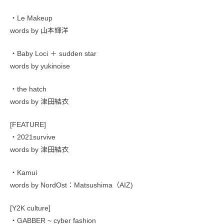
・Le Makeup
words by 山本輝洋
・Baby Loci ＋ sudden star
words by yukinoise
・the hatch
words by 津田結衣
[FEATURE]
・2021survive
words by 津田結衣
・Kamui
words by NordOst：Matsushima（AIZ)
[Y2K culture]
・GABBER ~ cyber fashion