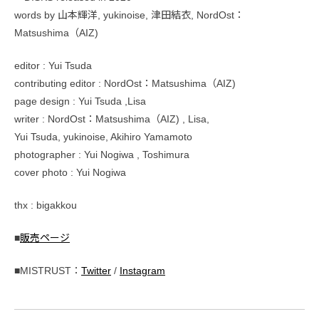
words by 山本輝洋, yukinoise, 津田結衣, NordOst：
Matsushima（AIZ)
editor : Yui Tsuda
contributing editor : NordOst：Matsushima（AIZ)
page design : Yui Tsuda ,Lisa
writer : NordOst：Matsushima（AIZ) , Lisa,
Yui Tsuda, yukinoise, Akihiro Yamamoto
photographer : Yui Nogiwa , Toshimura
cover photo : Yui Nogiwa
thx : bigakkou
■
販売ページ
■MISTRUST：
Twitter
/
Instagram