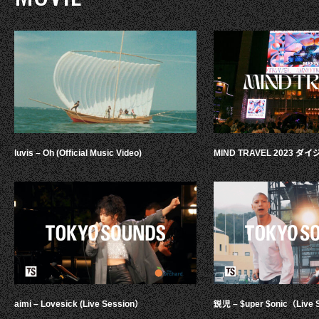
luvis – Oh (Official Music Video)
MIND TRAVEL 2023 
aimi – Lovesick (Live Session）
鋭児 – $uper $onic（Live 