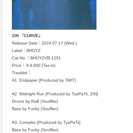
ZIN 『CURVE』
Release Date：2024.07.17 (Wed.)
Label：BHOYZ
Cat.No.：BHOYZVB-1201
Price：￥4,000 (Tax in)
Tracklist：
A1. Endpaper [Produced by TiMT]
A2. Midnight Run [Produced by TyaPaTii, ZIN]
Drums by RaB (Soulflex)
Bass by Funky (Soulflex)
A3. Complex [Produced by TyaPaTii]
Bass by Funky (Soulflex)