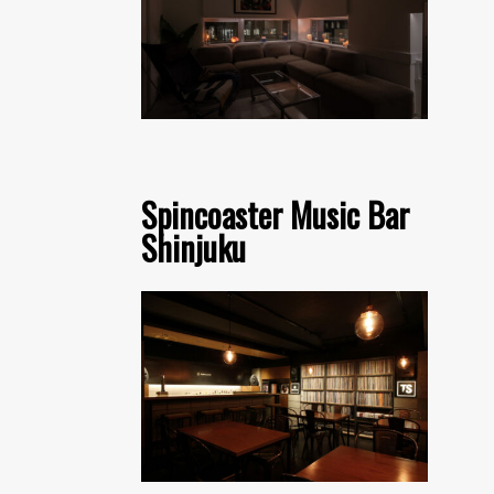
Spincoaster Music Bar
Shinjuku