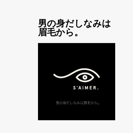
男の身だしなみは
眉毛から。