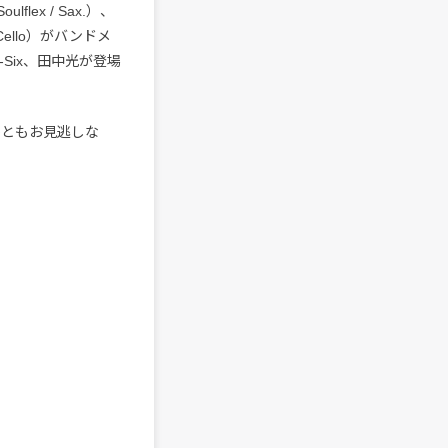
lflex / Sax.）、
Cello）がバンドメ
-Six、田中光が登場
ひともお見逃しな