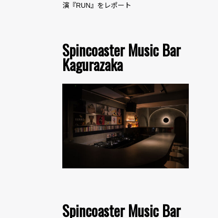
演『RUN』をレポート
Spincoaster Music Bar
Kagurazaka
Spincoaster Music Bar