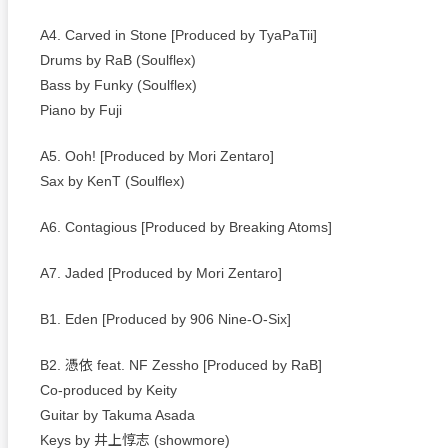
A4. Carved in Stone [Produced by TyaPaTii]
Drums by RaB (Soulflex)
Bass by Funky (Soulflex)
Piano by Fuji
A5. Ooh! [Produced by Mori Zentaro]
Sax by KenT (Soulflex)
A6. Contagious [Produced by Breaking Atoms]
A7. Jaded [Produced by Mori Zentaro]
B1. Eden [Produced by 906 Nine-O-Six]
B2. 憑依 feat. NF Zessho [Produced by RaB]
Co-produced by Keity
Guitar by Takuma Asada
Keys by 井上惇志 (showmore)