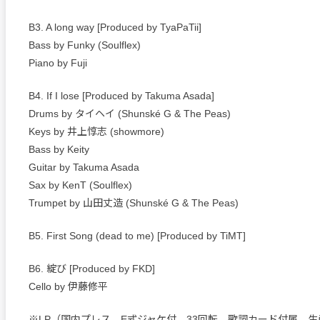
B3. A long way [Produced by TyaPaTii]
Bass by Funky (Soulflex)
Piano by Fuji
B4. If I lose [Produced by Takuma Asada]
Drums by タイヘイ (Shunské G & The Peas)
Keys by 井上惇志 (showmore)
Bass by Keity
Guitar by Takuma Asada
Sax by KenT (Soulflex)
Trumpet by 山田丈造 (Shunské G & The Peas)
B5. First Song (dead to me) [Produced by TiMT]
B6. 綻び [Produced by FKD]
Cello by 伊藤修平
※LP（国内プレス、E式ジャケ付、33回転、歌詞カード付属、