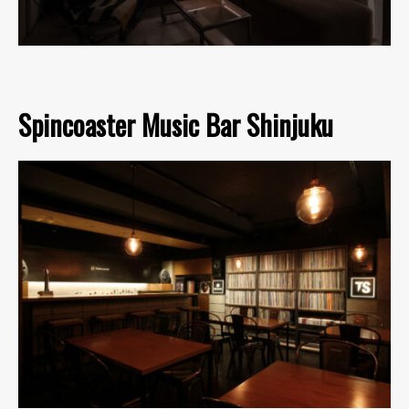
Spincoaster Music Bar Shinjuku