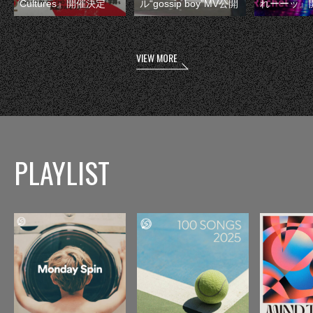
Cultures』開催決定
ル“gossip boy”MV公開
れーーッ』
VIEW MORE
PLAYLIST