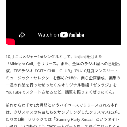
10月にはメジャー1stシングルとして、kojikojiを迎えた
「Midnight Call」をリリース。また、全国のラジオ局への番組出
演、TBSラジオ『CITY CHILL CLUB』では10月度マンスリー・
ミュージック・セレクターを務めたほか、自ら企画構成、編集の
一連の作業を行ったぜったくんオリジナル番組『ゼタラジ』を
YouTubeでスタートさせるなど、話題を振りまくぜったくん。
前作からわずか1カ月弱というハイペースでリリースされる本作
は、クリスマスの名曲たちをサンプリングしたクリスマスにぴっ
たりの1曲。リリックでは「Gaming Party Xmas」というタイト
ル通り、いつものように家で一人ゲームをして過ごすぜったくん