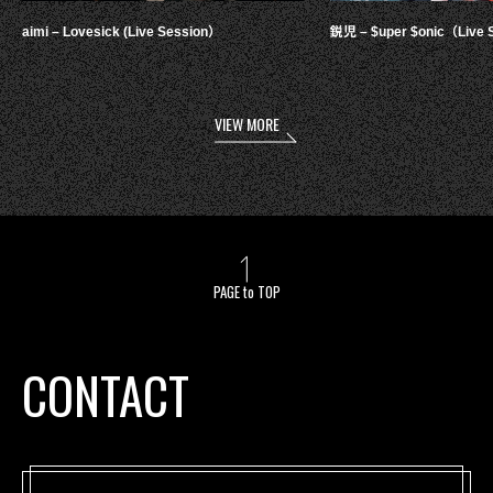
aimi – Lovesick (Live Session）
鋭児 – $uper $onic（Live 
VIEW MORE
PAGE to TOP
CONTACT