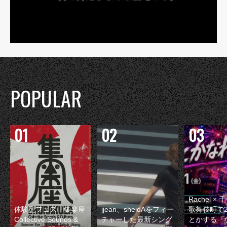
POPULAR
Rachel 
体験型フェス『集楽座
jjean、sheidAをフィー
歌舞伎町で
Collective Sounds &
チャーした最新シング
とかする『