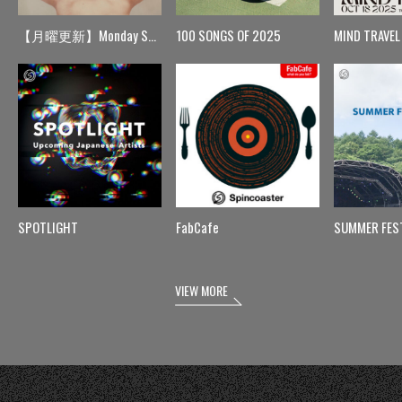
【月曜更新】Monday Spin
100 SONGS OF 2025
MIND TRAVEL
SPOTLIGHT
FabCafe
SUMMER FES
VIEW MORE