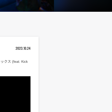
2023.10.24
(feat. Kick
。