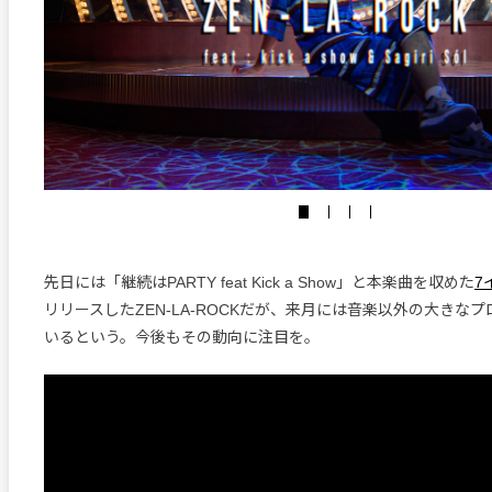
先日には「継続はPARTY feat Kick a Show」と本楽曲を収めた
7
リリースしたZEN-LA-ROCKだが、来月には音楽以外の大きな
いるという。今後もその動向に注目を。