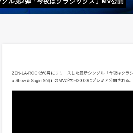
念シングル第2弾「今夜はクラシックス」MV公開
ZEN-LA-ROCKが8月にリリースした最新シングル「今夜はクラシックス 
a Show & Sagiri Sól)」のMVが本日20:00にプレミア公開される