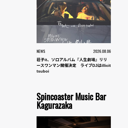
NEWS
2026.08.06
荘子it、ソロアルバム『人生劇場』リリ
ースワンマン開催決定 ライブDJはillicit
tsuboi
Spincoaster Music Bar
Kagurazaka