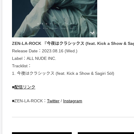
ZEN-LA-ROCK 『今夜はクラシックス (feat. Kick a Show & Sagi
Release Date：2023.08.16 (Wed.)
Label：ALL NUDE INC.
Tracklist：
1. 今夜はクラシックス (feat. Kick a Show & Sagiri Sól)
■
配信リンク
■ZEN-LA-ROCK：
Twitter
/
Instagram