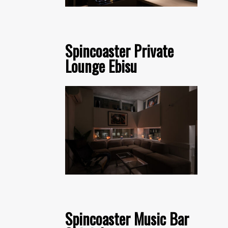
Spincoaster Private
Lounge Ebisu
Spincoaster Music Bar