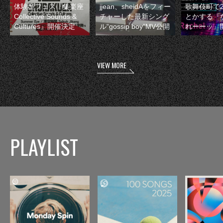
体験型フェス『集楽座
jjean、sheidAをフィー
歌舞伎町で
Collective Sounds &
チャーした最新シング
とかする『
Cultures』開催決定
ル“gossip boy”MV公開
れーーッ』
VIEW MORE
PLAYLIST