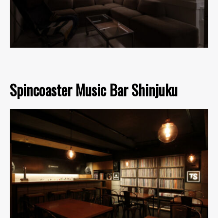
Spincoaster Music Bar Shinjuku