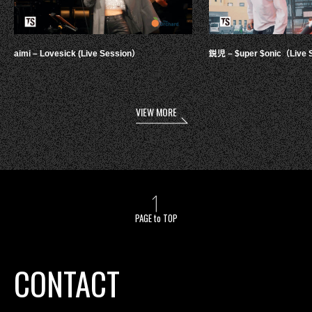
aimi – Lovesick (Live Session）
鋭児 – $uper $onic（Live 
VIEW MORE
PAGE to TOP
CONTACT