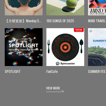
【月曜更新】Monday Spin
100 SONGS OF 2025
MIND TRAVEL
SPOTLIGHT
FabCafe
SUMMER FES
VIEW MORE