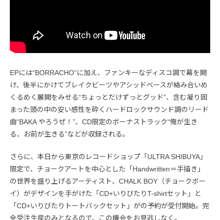
EPには“BORRACHO”に加え、ファンキーなディスコ調で幕を開
け、後半にかけてブレイクビーツやアシッドベースが絡み合いめ
くるめく展開をみせる“ちょっとだけずっとグッド”、含む凝り固
まった頭の中の安い感性を砕くハードロックサウンド調のリード
曲“BAKA やろうぜ！”、CD限定のボーナストラック“俺が生き
る、お前が生きる”などが収録される。
さらに、本日から東京のレコードショップ「ULTRA SHIBUYA」
限定で、チョークアートを中心とした「Handwritten＝手描き」
の世界を盛り上げるアーティスト、CHALK BOY（チョークボー
イ）がデザインを手がけた「CD+いりびたりT-shirtセット」と
「CD+いりびたりトートバックセット」がの予約が受付開始。完
全受注生産のみとなるので、この機会をお見逃しなく。