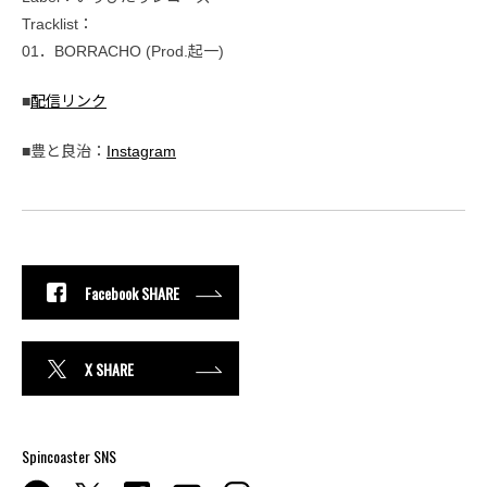
Tracklist：
01．BORRACHO (Prod.起一)
■
配信リンク
■豊と良治：
Instagram
Facebook SHARE
X SHARE
Spincoaster SNS