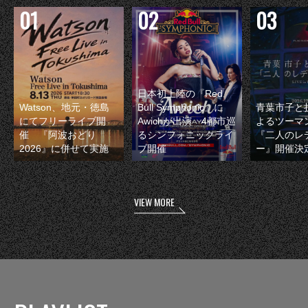
日本初上陸の『Red
Watson、地元・徳島
Bull Symphonic』に
青葉市子と
にてフリーライブ開
Awichが出演 4都市巡
よるツーマ
催 『阿波おどり
るシンフォニックライ
『二人のレ
2026』に併せて実施
ブ開催
ー』開催決
VIEW MORE