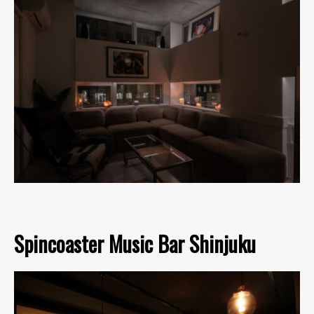
Spincoaster Music Bar Shinjuku