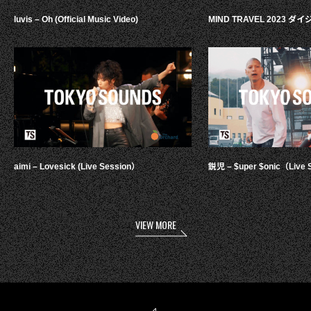
luvis – Oh (Official Music Video)
MIND TRAVEL 2023 
aimi – Lovesick (Live Session）
鋭児 – $uper $onic（Live 
VIEW MORE