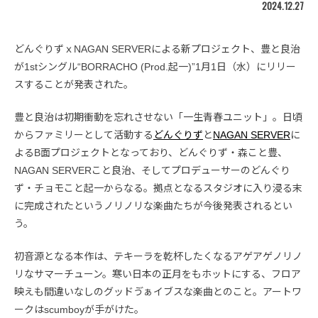
2024.12.27
どんぐりずｘNAGAN SERVERによる新プロジェクト、豊と良治
が1stシングル“BORRACHO (Prod.起一)”1月1日（水）にリリー
スすることが発表された。
豊と良治は初期衝動を忘れさせない「一生青春ユニット」。日頃
からファミリーとして活動する
どんぐりず
と
NAGAN SERVER
に
よるB面プロジェクトとなっており、どんぐりず・森こと豊、
NAGAN SERVERこと良治、そしてプロデューサーのどんぐり
ず・チョモこと起一からなる。拠点となるスタジオに入り浸る末
に完成されたというノリノリな楽曲たちが今後発表されるとい
う。
初音源となる本作は、テキーラを乾杯したくなるアゲアゲノリノ
リなサマーチューン。寒い日本の正月をもホットにする、フロア
映えも間違いなしのグッドゔぁイブスな楽曲とのこと。アートワ
ークはscumboyが手がけた。