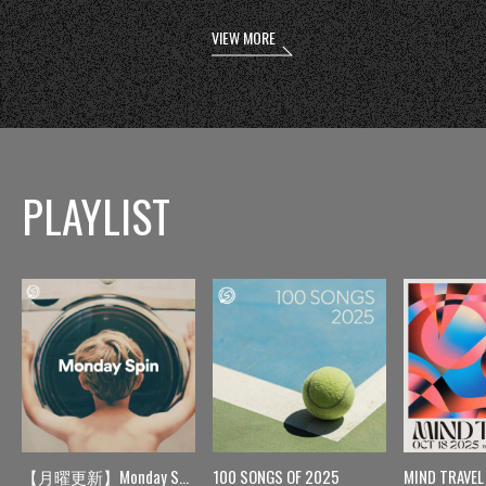
VIEW MORE
PLAYLIST
【月曜更新】Monday Spin
100 SONGS OF 2025
MIND TRAVEL