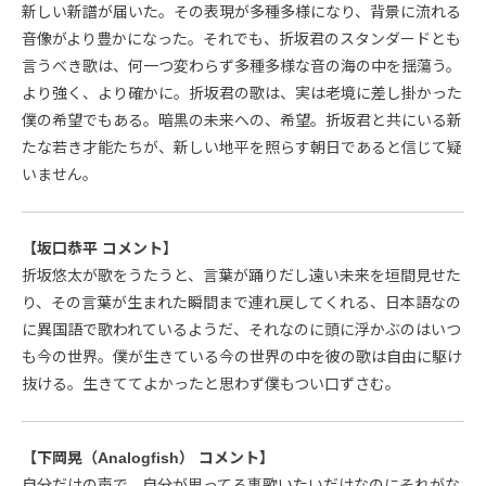
新しい新譜が届いた。その表現が多種多様になり、背景に流れる
音像がより豊かになった。それでも、折坂君のスタンダードとも
言うべき歌は、何一つ変わらず多種多様な音の海の中を揺蕩う。
より強く、より確かに。折坂君の歌は、実は老境に差し掛かった
僕の希望でもある。暗黒の未来への、希望。折坂君と共にいる新
たな若き才能たちが、新しい地平を照らす朝日であると信じて疑
いません。
【坂口恭平 コメント】
折坂悠太が歌をうたうと、言葉が踊りだし遠い未来を垣間見せた
り、その言葉が生まれた瞬間まで連れ戻してくれる、日本語なの
に異国語で歌われているようだ、それなのに頭に浮かぶのはいつ
も今の世界。僕が生きている今の世界の中を彼の歌は自由に駆け
抜ける。生きててよかったと思わず僕もつい口ずさむ。
【下岡晃（Analogfish） コメント】
自分だけの声で、自分が思ってる事歌いたいだけなのにそれがな