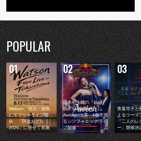
POPULAR
日本初上陸の『Red
Watson、地元・徳島
Bull Symphonic』に
青葉市子と
にてフリーライブ開
Awichが出演 4都市巡
よるツーマ
催 『阿波おどり
るシンフォニックライ
『二人のレ
2026』に併せて実施
ブ開催
ー』開催決