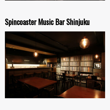
Spincoaster Music Bar Shinjuku