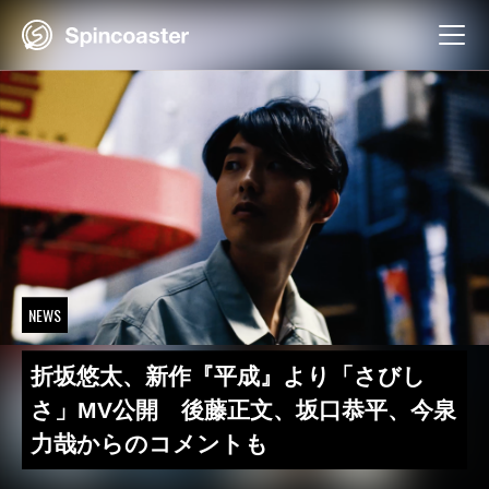
Skip
to
content
NEWS
折坂悠太、新作『平成』より「さびし
さ」MV公開 後藤正文、坂口恭平、今泉
力哉からのコメントも