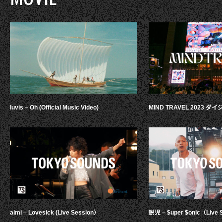
luvis – Oh (Official Music Video)
MIND TRAVEL 2023 
aimi – Lovesick (Live Session）
鋭児 – $uper $onic（Live 