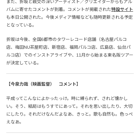
また、折坂と親交の深いアーティスト／クリエイターからもアル
バムに寄せたコメントが到着。コメントが掲載された
特設サイト
も本日公開された。今後メディア情報なども随時更新される予定
となっている。
折坂は今後、全国6都市のタワーレコード店舗（名古屋パルコ
店、梅田NU茶屋町店、新宿店、福岡パルコ店、広島店、仙台パ
ルコ店）でのインストアライブや、11月から始まる東名阪ツアー
が決定している。
【今泉力哉（映画監督） コメント】
平成ってこんなによかったっけ。時に縛られず、されど懐かし
い。そう、結局はもうすでにあって。それを思い出したり、大切
にしたり。それだけなんだよなあ、きっと。歌も自然も。色っぺ
えなあ。