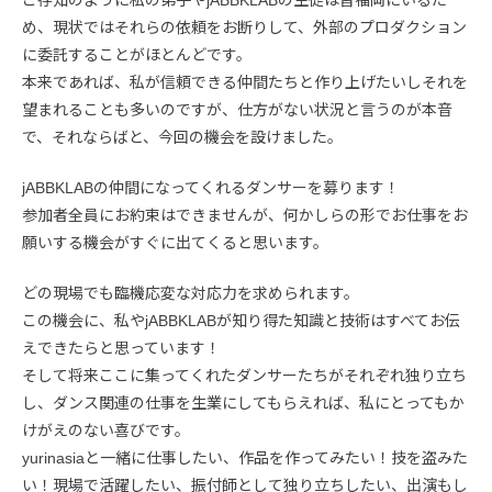
ご存知のように私の弟子やjABBKLABの生徒は皆福岡にいるた
め、現状ではそれらの依頼をお断りして、外部のプロダクション
に委託することがほとんどです。
本来であれば、私が信頼できる仲間たちと作り上げたいしそれを
望まれることも多いのですが、仕方がない状況と言うのが本音
で、それならばと、今回の機会を設けました。
jABBKLABの仲間になってくれるダンサーを募ります！
参加者全員にお約束はできませんが、何かしらの形でお仕事をお
願いする機会がすぐに出てくると思います。
どの現場でも臨機応変な対応力を求められます。
この機会に、私やjABBKLABが知り得た知識と技術はすべてお伝
えできたらと思っています！
そして将来ここに集ってくれたダンサーたちがそれぞれ独り立ち
し、ダンス関連の仕事を生業にしてもらえれば、私にとってもか
けがえのない喜びです。
yurinasiaと一緒に仕事したい、作品を作ってみたい！技を盗みた
い！現場で活躍したい、振付師として独り立ちしたい、出演もし