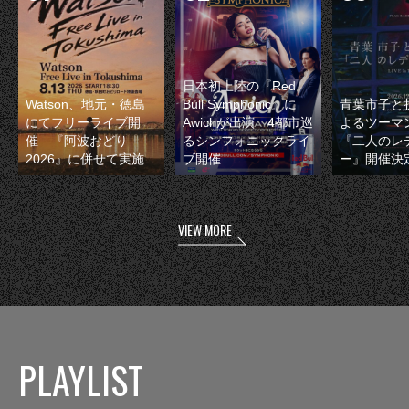
日本初上陸の『Red
Watson、地元・徳島
Bull Symphonic』に
青葉市子と
にてフリーライブ開
Awichが出演 4都市巡
よるツーマ
催 『阿波おどり
るシンフォニックライ
『二人のレ
2026』に併せて実施
ブ開催
ー』開催決
VIEW MORE
PLAYLIST