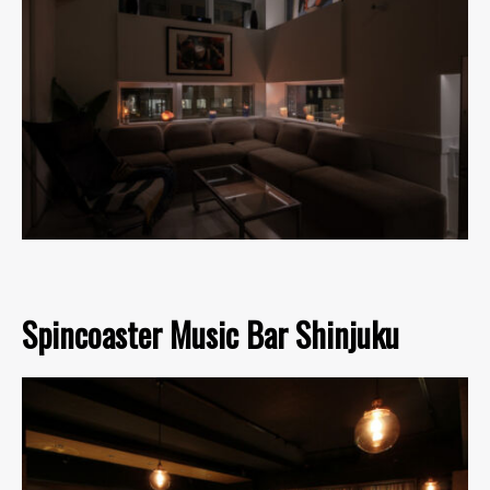
Spincoaster Music Bar Shinjuku