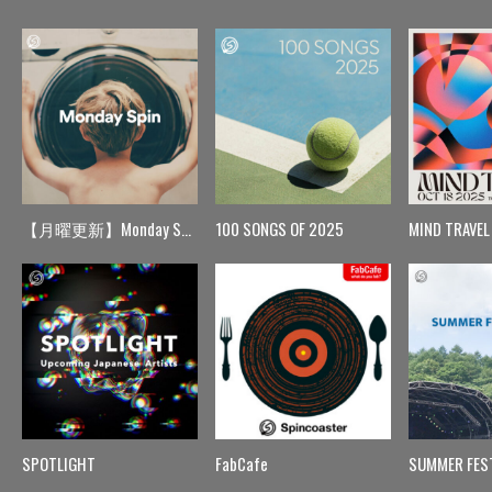
【月曜更新】Monday Spin
100 SONGS OF 2025
MIND TRAVEL
SPOTLIGHT
FabCafe
SUMMER FES