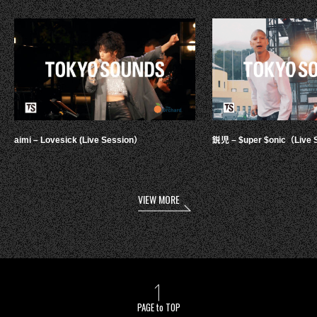
aimi – Lovesick (Live Session）
鋭児 – $uper $onic（Live 
VIEW MORE
PAGE to TOP