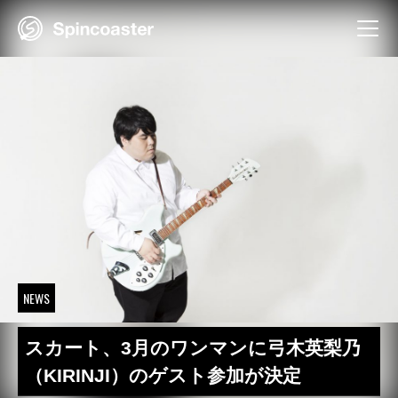
Skip
to
content
NEWS
スカート、3月のワンマンに弓木英梨乃
（KIRINJI）のゲスト参加が決定