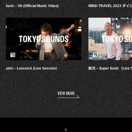
luvis – Oh (Official Music Video)
MIND TRAVEL 2023 
aimi – Lovesick (Live Session）
鋭児 – $uper $onic（Live 
VIEW MORE