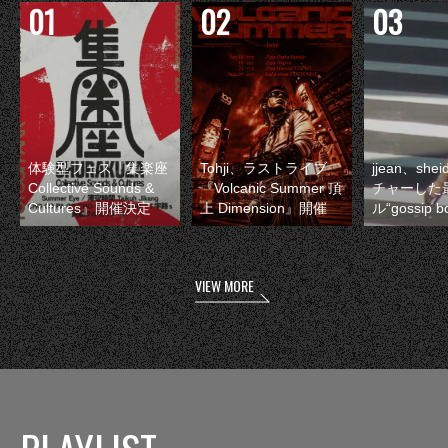
体験型フェス『集楽座
Tohji、ラストライブ
jjean、sh
Collective Sounds &
『Volcanic Summer 頂
チャーした
Cultures』開催決定
上 Dimension』開催
ル“gossip 
VIEW MORE