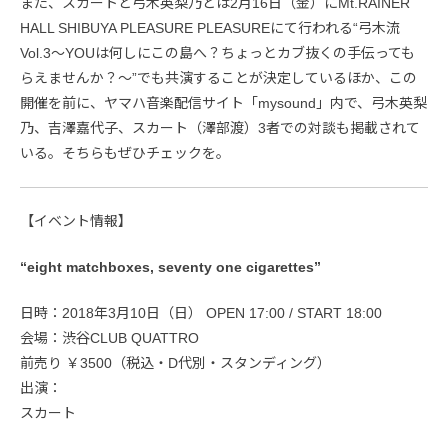
また、スカートと弓木英梨乃とは2月16日（金）にMt.RAINER
HALL SHIBUYA PLEASURE PLEASUREにて行われる“弓木流
Vol.3〜YOUは何しにこの島へ？ちょっとカブ抜くの手伝っても
らえませんか？〜”でも共演することが決定しているほか、この
開催を前に、ヤマハ音楽配信サイト「mysound」内で、弓木英梨
乃、吉澤嘉代子、スカート（澤部渡）3者での対談も掲載されて
いる。そちらもぜひチェックを。
【イベント情報】
“eight matchboxes, seventy one cigarettes”
日時：2018年3月10日（日） OPEN 17:00 / START 18:00
会場：渋谷CLUB QUATTRO
前売り ￥3500（税込・D代別・スタンディング）
出演：
スカート