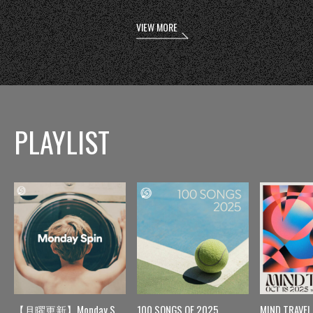
VIEW MORE
PLAYLIST
【月曜更新】Monday Spin
100 SONGS OF 2025
MIND TRAVEL