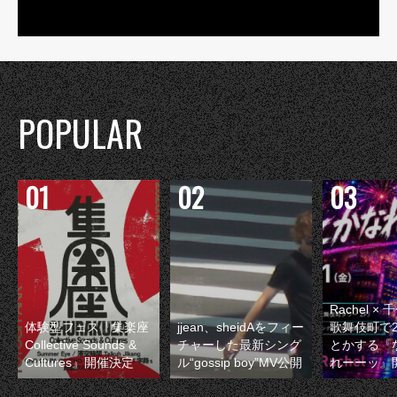
POPULAR
Rachel 
体験型フェス『集楽座
jjean、sheidAをフィー
歌舞伎町で
Collective Sounds &
チャーした最新シング
とかする『
Cultures』開催決定
ル“gossip boy”MV公開
れーーッ』