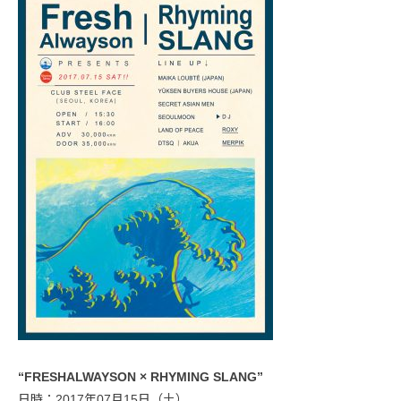
“FRESHALWAYSON × RHYMING SLANG”
日時：2017年07月15日（土）