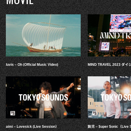
luvis – Oh (Official Music Video)
MIND TRAVEL 2023 
aimi – Lovesick (Live Session）
鋭児 – $uper $onic（Live 