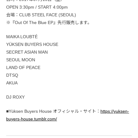
OPEN 3:30pm / START 4:00pm
会場：CLUB STEEL FACE (SEOUL)
※『Out Of The Blue EP』先行販売します。
MAIKA LOUBTÉ
YÜKSEN BUYERS HOUSE
SECRET ASIAN MAN
SEOUL MOON
LAND OF PEACE
DTSQ
AKUA
DJ ROXY
■Yüksen Buyers House オフィシャル・サイト：
https://yuksen-
buyers-house.tumblr.com/