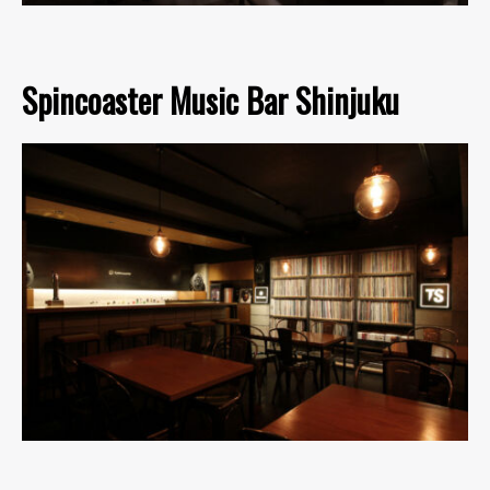
Spincoaster Music Bar Shinjuku