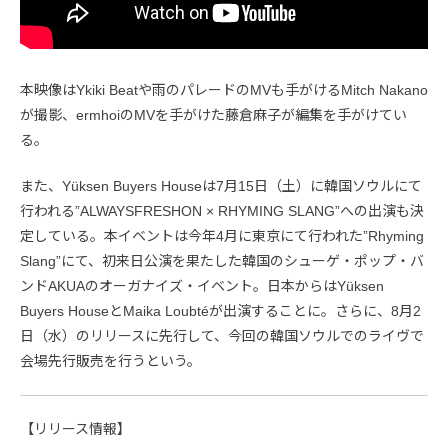
本映像はYkiki Beatや雨のパレードのMVも手がけるMitch Nakano
が撮影、ermhoiのMVを手がけた藤倉麻子が編集を手がけてい
る。
また、Yüksen Buyers Houseは7月15日（土）に韓国ソウルにて
行われる”ALWAYSFRESHON × RHYMING SLANG”への出演も決
定している。本イベントは今年4月に東京にて行われた”Rhyming
Slang”にて、初来日公演を果たした韓国のシューゲ・ポップ・バ
ンドAKUAのオーガナイズ・イベント。日本からはYüksen
Buyers HouseとMaika Loubtéが出演することに。さらに、8月2
日（水）のリリースに先行して、今回の韓国ソウルでのライヴで
会場先行販売を行うという。
【リリース情報】