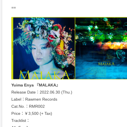
==
Yuima Enya 『MALAKA』
Release Date：2022.06.30 (Thu.)
Label：Rawmen Records
Cat.No.：RMR002
Price：￥3,500 (+ Tax)
Tracklist：