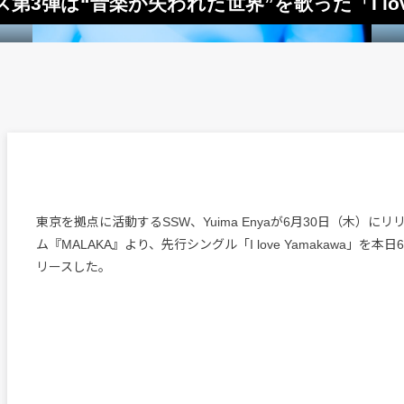
ス第3弾は“音楽が失われた世界”を歌った「I love
東京を拠点に活動するSSW、Yuima Enyaが6月30日（木）にリ
ム『MALAKA』より、先行シングル「I love Yamakawa」を本
リースした。