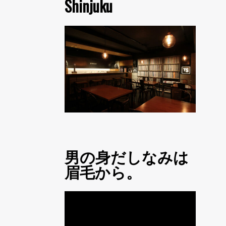
Shinjuku
男の身だしなみは
眉毛から。