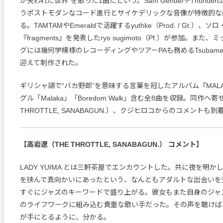
が失われた世界”を歌った1曲だという。Sam GendelやThunder
うポストモダンなコード進行とサイケデリックな音像が特徴的な
る。TAMTAMやEmeraldで活躍するyuthke（Prod. / Gt.）、
『fragments』を発表したryo sugimoto（Pf.）が参加。ま
グには幾何学模様のレコーディングやツアーPAも務めるTsubame S
迎えて制作された。
ギリシャ語で“バカ野郎”を意味する言葉を冠したアルバム『MAL
グル「Malaka」「Boredom Walk」含む全8曲を収録。同作へ
THROTTLE, SANABAGUN.）、クジヒロコからのコメントも
【高岩遼（THE THROTTLE, SANABAGUN.） コメント】
LADY YUIMA とは三軒茶屋でエンカウントした。共に夜を明
を挟んで真向かいにあったという、なんともアダルトな出会いを
すぐにジャズのキーワードで盛り上がる。彼女もまた自身のジャ
のライフワークに組み込む貴重な歌い手だった。その声を聴けば
が手にとるように、分かる。