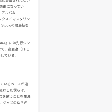
catに影響されたとい
楽曲になってい
ソロ・アルバム
た、ミックス／マスタリン
tudioの君島結を
AKA』には先行シン
寄せて、高岩遼（THE
到着している。
かしているベースが道
交わした僕らは、
ズを歌うことを生涯
、ジャズのゆらぎ