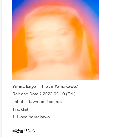
Yuima Enya 『I love Yamakawa』
Release Date：2022.06.10 (Fri.)
Label：Rawmen Records
Tracklist：
1. I love Yamakawa
■
配信リンク