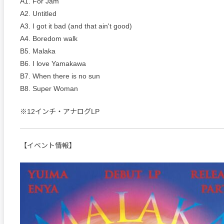
A1. For Jam
A2. Untitled
A3. I got it bad (and that ain't good)
A4. Boredom walk
B5. Malaka
B6. I love Yamakawa
B7. When there is no sun
B8. Super Woman
※12インチ・アナログLP
【イベント情報】