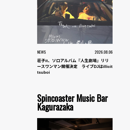
NEWS
2026.08.06
荘子it、ソロアルバム『人生劇場』リリ
ースワンマン開催決定 ライブDJはillicit
tsuboi
Spincoaster Music Bar
Kagurazaka