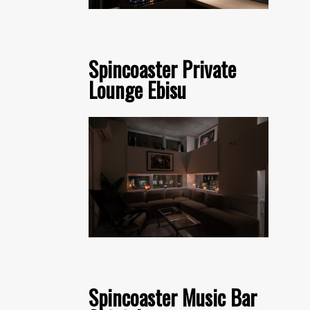
Spincoaster Private
Lounge Ebisu
Spincoaster Music Bar