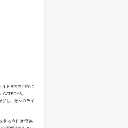
ギャルドまでを自在に
ATBOYS、
として参加し、数々のライ
を飾る今作は“音楽