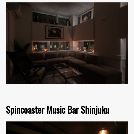
Spincoaster Music Bar Shinjuku