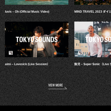
luvis – Oh (Official Music Video)
MIND TRAVEL 2023 
aimi – Lovesick (Live Session）
鋭児 – $uper $onic（Live 
VIEW MORE