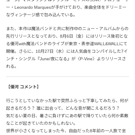
ー・Leonardo Marquesが手がけており、楽曲全体をドリーミー
なヴィンテージ感で包み込んでいる。
また、本作は魔法バンドと共に制作中のニュー・アルバムからの
先行リリースとなっており、8月6日（金）にはリリース後初とな
る優河with魔法バンドのライブが東京・表参道WALL&WALLにて
開催。さらに、10月27日（水）には人気曲をコンパイルした7イ
ンチ・シングル『June/夜になる』が〈P-Vine〉よりリリースさ
れる。
【優河 コメント】
行こうとしていなかった駅で突然ふらっと下車してみたら、何が
起きるだろう？ 誰に出会って、どんな音が聞こえるだろう？
気だるい夏の日、暑さに負けずにあの駅で降りていたら何か素敵
なことが起きていたのかもしれない。
世界が小さくなってしまった今、自由だった8年前の一人旅で怠