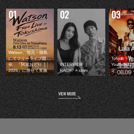
Watson、地元・徳島
にてフリーライブ開
Tohjiのラ
催 『阿波おどり
INTERVIEW ｜
YouTube
2026』に併せて実施
RACH? × idom
定
VIEW MORE