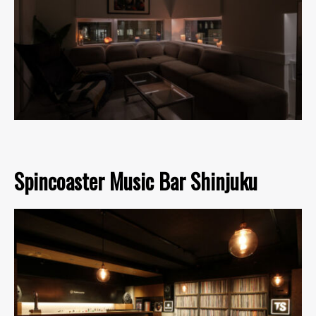
Spincoaster Music Bar Shinjuku