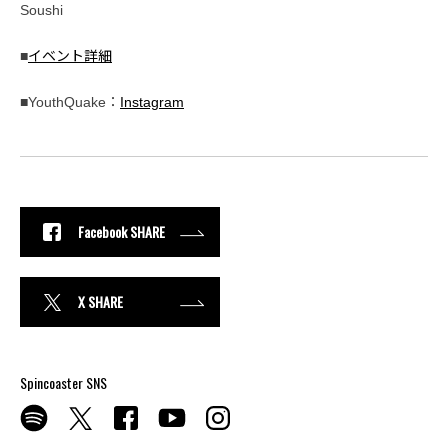
Soushi
■
イベント詳細
■YouthQuake：
Instagram
Facebook SHARE
X SHARE
Spincoaster SNS