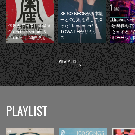
SE SO NEONが坂本龍
一との別れを通して綴
Rachel 
体験型フェス『集楽座
った“Remember!”を
歌舞伎町で
Collective Sounds &
TOWA TEIがリミック
とかする『
Cultures』開催決定
ス
れーーッ』
VIEW MORE
PLAYLIST