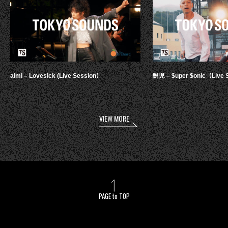
aimi – Lovesick (Live Session）
鋭児 – $uper $onic（Live 
VIEW MORE
PAGE to TOP