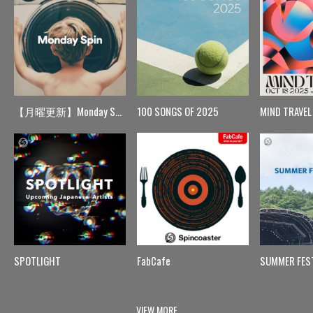
【月曜更新】Monday Spin
100 SONGS OF 2025
MIND TRAVEL
SPOTLIGHT
FabCafe
SUMMER FES
VIEW MORE