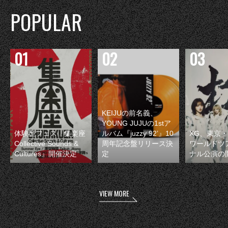
POPULAR
KEIJUの前名義、
YOUNG JUJUの1stア
体験型フェス『集楽座
ルバム『juzzy 92’』10
XG、東京
Collective Sounds &
周年記念盤リリース決
ワールドツ
Cultures』開催決定
定
ナル公演の
VIEW MORE