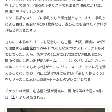
を手がけており、YSIGのギタリストでもある吉澤成友が担当。
吉澤がデザインしたステ
ンシル作品をスリーブに手刷りした限定盤となっており、手刷り
による色味、風合いが1枚1枚異なる、遊び心にも溢れたアナログ
作品と言えるだろう。
さらに、本作のリリースを記念し、名古屋、大阪、岡山の3か所
で開催する自主企画“I WANT YOU BACK”のゲスト・アクトも発
表となった。大阪、名古屋の2公演にはVIDEOTAPEMUSICが、
岡山公演には思い出野郎Aチーム、共に〈カクバリズム〉のレー
ベル・メイトでもある2組がYSIGのリリース・パーティに花を添
えることに。なお、岡山公演は9月に新作EP『楽しく暮らそう』
をリリースした思い出野郎AチームとのWレコ発となる。
チケットは大阪、名古屋公演が発売中、岡山公演は今週末9月29
日（土）より発売される。