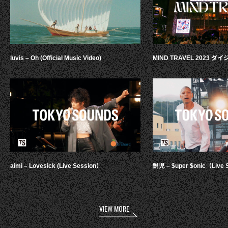
luvis – Oh (Official Music Video)
MIND TRAVEL 2023 
aimi – Lovesick (Live Session）
鋭児 – $uper $onic（Live 
VIEW MORE