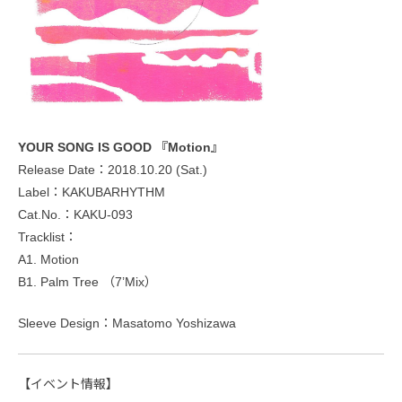
YOUR SONG IS GOOD 『Motion』
Release Date：2018.10.20 (Sat.)
Label：KAKUBARHYTHM
Cat.No.：KAKU-093
Tracklist：
A1. Motion
B1. Palm Tree （7’Mix）
Sleeve Design：Masatomo Yoshizawa
【イベント情報】