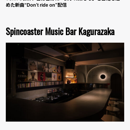
めた新曲“Don’t ride on”配信
Spincoaster Music Bar Kagurazaka