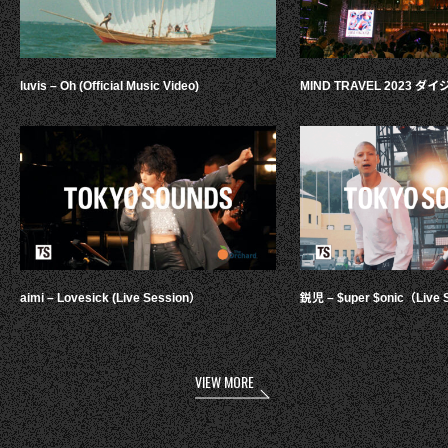
luvis – Oh (Official Music Video)
MIND TRAVEL 2023 
aimi – Lovesick (Live Session）
鋭児 – $uper $onic（Live 
VIEW MORE