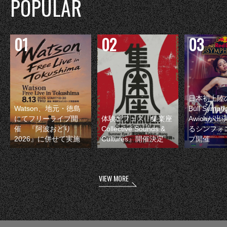
POPULAR
日本初上陸の
Watson、地元・徳島
Bull Symp
にてフリーライブ開
体験型フェス『集楽座
Awichが
催 『阿波おどり
Collective Sounds &
るシンフォ
2026』に併せて実施
Cultures』開催決定
ブ開催
VIEW MORE