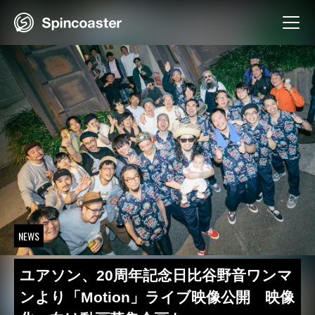
Skip
to
content
NEWS
ユアソン、20周年記念日比谷野音ワンマ
ンより「Motion」ライブ映像公開 映像