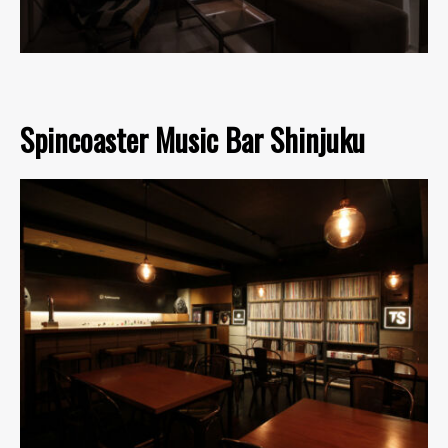
Spincoaster Music Bar Shinjuku