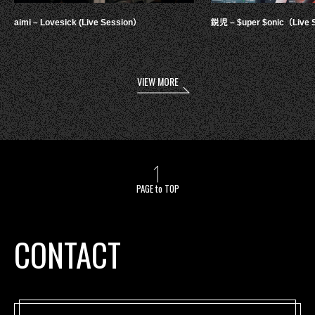
aimi – Lovesick (Live Session）
鋭児 – $uper $onic（Live 
VIEW MORE
PAGE to TOP
CONTACT