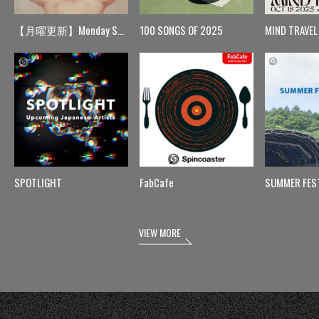
【月曜更新】Monday Spin
100 SONGS OF 2025
MIND TRAVEL
SPOTLIGHT
FabCafe
SUMMER FES
VIEW MORE