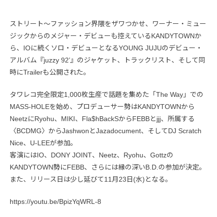
ストリート～ファッション界隈をザワつかせ、ワーナー・ミュー
ジックからのメジャー・デビューも控えているKANDYTOWNか
ら、IOに続くソロ・デビューとなるYOUNG JUJUのデビュー・
アルバム『juzzy 92’』のジャケット、トラックリスト、そして同
時にTrailerも公開された。
タワレコ完全限定1,000枚生産で話題を集めた「The​ ​Way」での
MASS-HOLEを始め、プロデューサー勢はKANDYTOWNから
NeetzにRyohu、MIKI、Fla$hBackSからFEBBとjjj、所属する
〈BCDMG〉からJashwonとJazadocument、そしてDJ​ ​Scratch
Nice、U-LEEが参加。
客演にはIO、DONY​ ​JOINT、Neetz、Ryohu、Gottzの
KANDYTOWN勢にFEBB、さらには縁の深いB.D.の参加が決定。
また、リリース日は少し延びて11月23日(水)となる。
https://youtu.be/BpizYqWRL-8