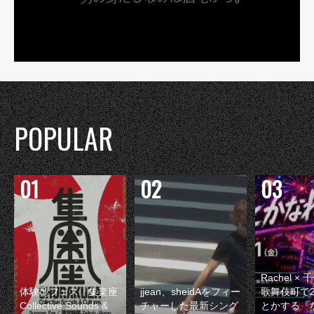
POPULAR
Rachel 
体験型フェス『集楽座
jjean、sheidAをフィー
歌舞伎町で
Collective Sounds &
チャーした最新シング
とかする『