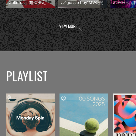
Cultures』開催決定
ル“gossip boy”MV公開
れーーッ』
VIEW MORE
PLAYLIST