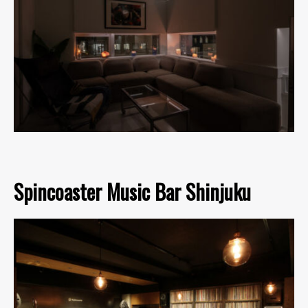
Spincoaster Music Bar Shinjuku