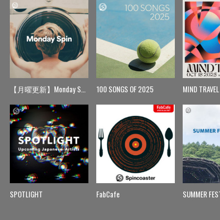
【月曜更新】Monday Spin
100 SONGS OF 2025
MIND TRAVEL
SPOTLIGHT
FabCafe
SUMMER FES