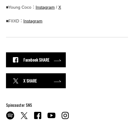
■Young Coco：
Instagram
/
X
■FIIXD：
Instagram
Facebook SHARE
X SHARE
Spincoaster SNS