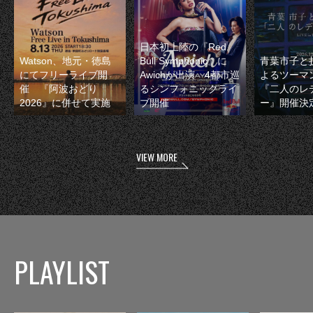
日本初上陸の『Red
Watson、地元・徳島
Bull Symphonic』に
青葉市子と
にてフリーライブ開
Awichが出演 4都市巡
よるツーマ
催 『阿波おどり
るシンフォニックライ
『二人のレ
2026』に併せて実施
ブ開催
ー』開催決
VIEW MORE
PLAYLIST