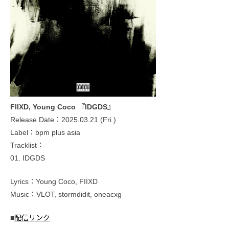
FIIXD, Young Coco 『IDGDS』
Release Date：2025.03.21 (Fri.)
Label：bpm plus asia
Tracklist：
01. IDGDS
Lyrics：Young Coco, FIIXD
Music：VLOT, stormdidit, oneacxg
■
配信リンク