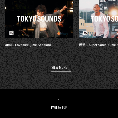
aimi – Lovesick (Live Session）
鋭児 – $uper $onic（Live 
VIEW MORE
PAGE to TOP