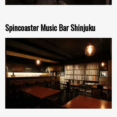
Spincoaster Music Bar Shinjuku