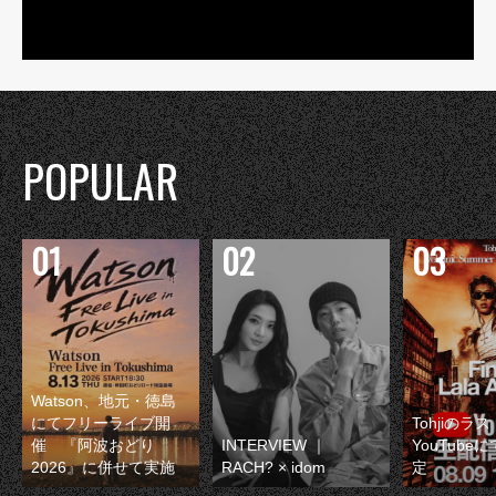
POPULAR
Watson、地元・徳島
にてフリーライブ開
Tohjiのラ
催 『阿波おどり
INTERVIEW ｜
YouTube
2026』に併せて実施
RACH? × idom
定