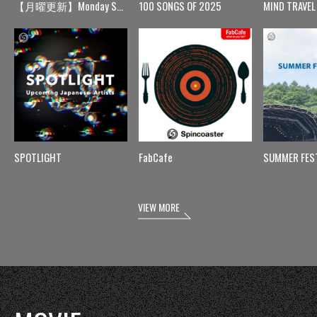
【月曜更新】Monday Spin
100 SONGS OF 2025
MIND TRAVEL
SPOTLIGHT
FabCafe
SUMMER FES
VIEW MORE