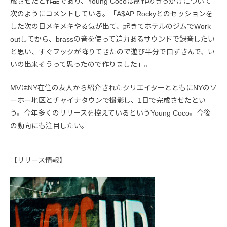
成させたと作品であり、Young Cocoは制作のきっかけについて
次のようにコメントしている。「A$AP Rockyとのセッションを
した次の日メキメキやる気が出て、起きてホテルのジムでWork
outしてから、brassの音を使って迫力あるサウンドで録音したい
と思い、すぐフックが降りてきたので遊び半分で口ずさんで、い
いの出来そうって思ったので作りました」。
MVはNY在住の友人から紹介されたクリエイターとともにNYのソ
ーホー地区とチャイナタウンで撮影し、1日で完成させたとい
う。今年多くのリリースを控えているというYoung Coco。今後
の動向にも注目したい。
【リリース情報】