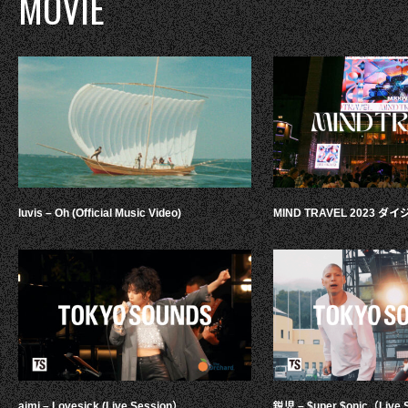
MOVIE
luvis – Oh (Official Music Video)
MIND TRAVEL 2023 
aimi – Lovesick (Live Session）
鋭児 – $uper $onic（Live 