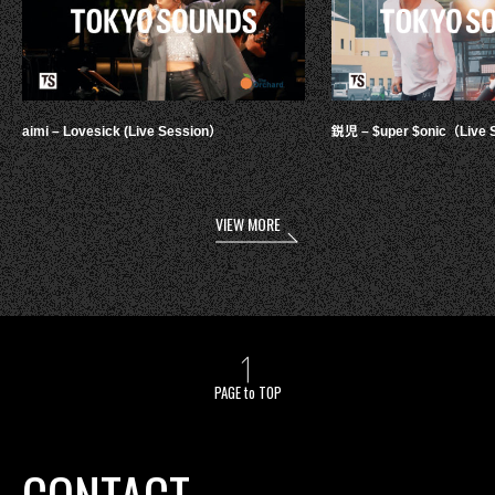
aimi – Lovesick (Live Session）
鋭児 – $uper $onic（Live 
VIEW MORE
PAGE to TOP