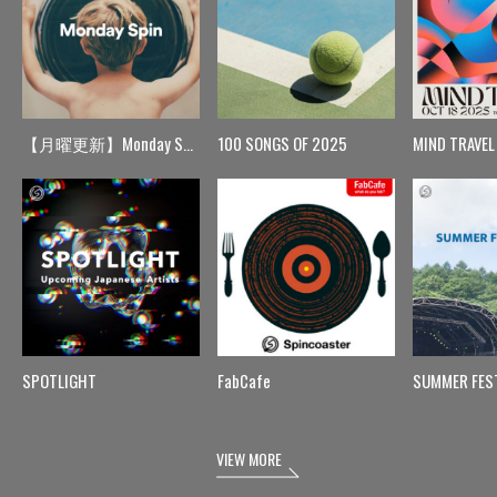
【月曜更新】Monday Spin
100 SONGS OF 2025
MIND TRAVEL
SPOTLIGHT
FabCafe
SUMMER FES
VIEW MORE