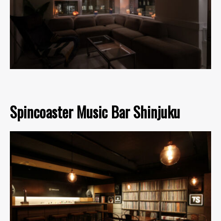
Spincoaster Music Bar Shinjuku