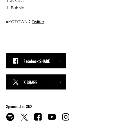
Tracklist：
1. Bubble
■YOTOWN：
Twitter
Facebook SHARE
X SHARE
Spincoaster SNS