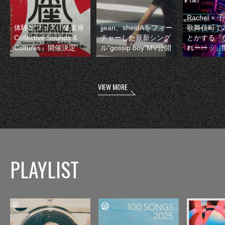
Rachel 
体験型フェス『集楽座
jjean、sheidAをフィー
歌舞伎町で
Collective Sounds &
チャーした最新シング
とかする『
Cultures』開催決定
ル“gossip boy”MV公開
れーーッ』
VIEW MORE
PLAYLIST