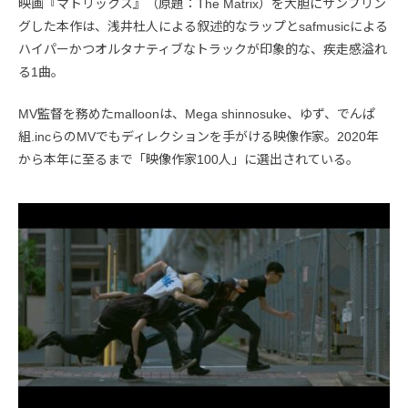
映画『マトリックス』（原題：The Matrix）を大胆にサンプリン
グした本作は、浅井杜人による叙述的なラップとsafmusicによる
ハイパーかつオルタナティブなトラックが印象的な、疾走感溢れ
る1曲。
MV監督を務めたmalloonは、Mega shinnosuke、ゆず、でんぱ
組.incらのMVでもディレクションを手がける映像作家。2020年
から本年に至るまで「映像作家100人」に選出されている。