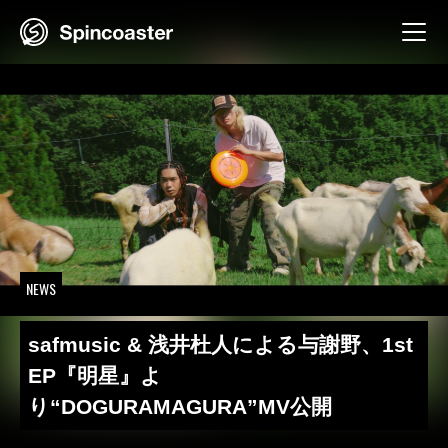
Skip
to
content
NEWS
safmusic & 浅井杜人による与謝野、1st
EP『明星』よ
り“DOGURAMAGURA”MV公開