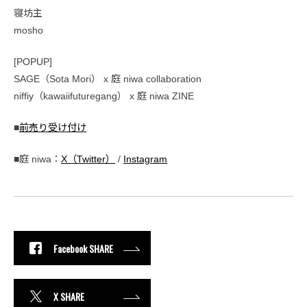
寝坊主
mosho
[POPUP]
SAGE（Sota Mori） x 庭 niwa collaboration
niffiy（kawaiifuturegang） x 庭 niwa ZINE
■
前売り受け付け
■庭 niwa：
X（Twitter）
/
Instagram
Facebook SHARE
X SHARE