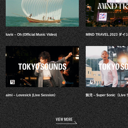
luvis – Oh (Official Music Video)
MIND TRAVEL 2023 
aimi – Lovesick (Live Session）
鋭児 – $uper $onic（Live 
VIEW MORE