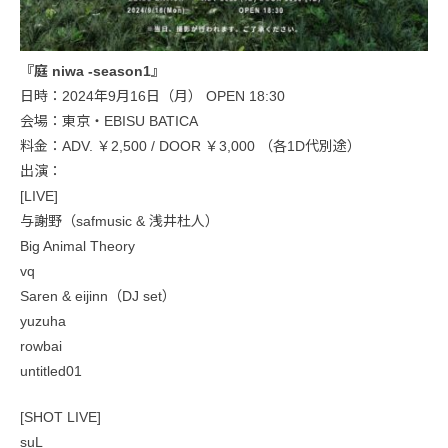
『庭 niwa -season1』
日時：2024年9月16日（月） OPEN 18:30
会場：東京・EBISU BATICA
料金：ADV. ￥2,500 / DOOR ￥3,000 （各1D代別途）
出演：
[LIVE]
与謝野（safmusic & 浅井杜人）
Big Animal Theory
vq
Saren & eijinn（DJ set）
yuzuha
rowbai
untitled01
[SHOT LIVE]
suL