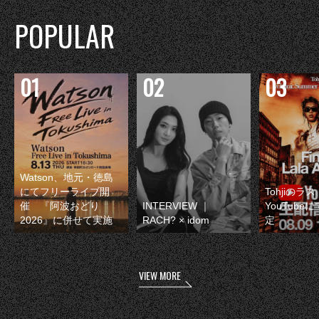
POPULAR
Watson、地元・徳島
にてフリーライブ開
Tohjiのラ
催 『阿波おどり
INTERVIEW ｜
YouTube
2026』に併せて実施
RACH? × idom
定
VIEW MORE