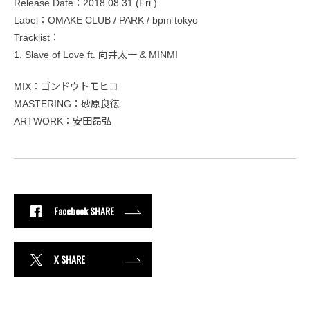
Release Date：2018.08.31 (Fri.)
Label：OMAKE CLUB / PARK / bpm tokyo
Tracklist：
1. Slave of Love ft. 向井太一 & MINMI
MIX：ゴンドウトモヒコ
MASTERING：砂原良徳
ARTWORK：安田昂弘
Facebook SHARE
X SHARE