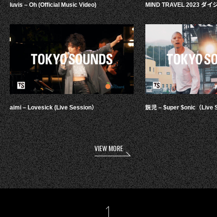
luvis – Oh (Official Music Video)
MIND TRAVEL 2023 
aimi – Lovesick (Live Session）
鋭児 – $uper $onic（Live 
VIEW MORE