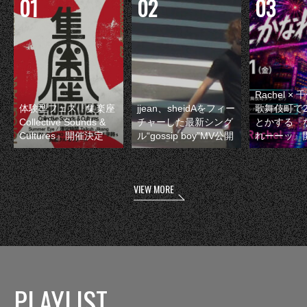
Rachel 
体験型フェス『集楽座
jjean、sheidAをフィー
歌舞伎町で
Collective Sounds &
チャーした最新シング
とかする『
Cultures』開催決定
ル“gossip boy”MV公開
れーーッ』
VIEW MORE
PLAYLIST