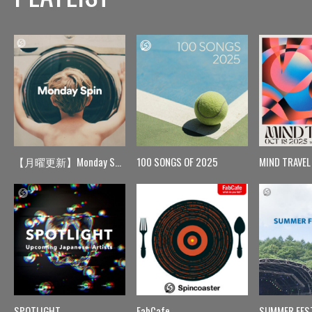
【月曜更新】Monday Spin
100 SONGS OF 2025
MIND TRAVEL
SPOTLIGHT
FabCafe
SUMMER FES