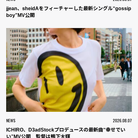
jjean、sheidAをフィーチャーした最新シングル“gossip
boy”MV公開
NEWS
2026.08.07
ICHIRO、D3adStockプロデュースの最新曲“幸せでい
い”MV公開 監督は鴨下大輝