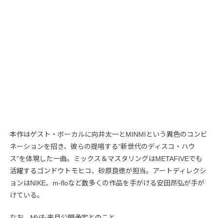
本作はゲスト・ボーカルに向井太一とMINMIという異色のコンビ
ネーションを招き、彼らの提唱する“新世代のディスコ・ハウ
ス”を体現した一曲。ミックス＆マスタリングはMETAFIVEでも
活躍するゴンドウトモヒコ、砂原良徳が担当。アートディレクシ
ョンはNIKE、m-floなど数多くの作品を手がける安田昂弘が手が
けている。
なお、MVも来月公開予定とのこと。