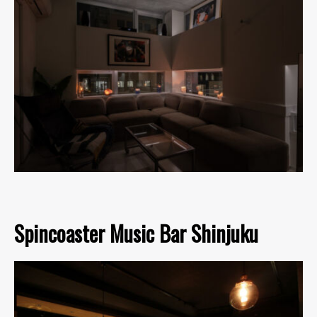
Spincoaster Music Bar Shinjuku