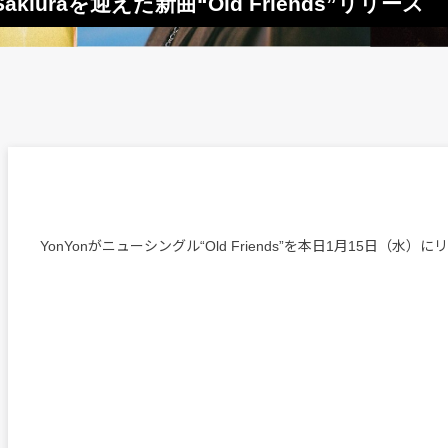
n Sakiuraを迎えた新曲“Old Friends”リリース
YonYonがニューシングル“Old Friends”を本日1月15日（水）