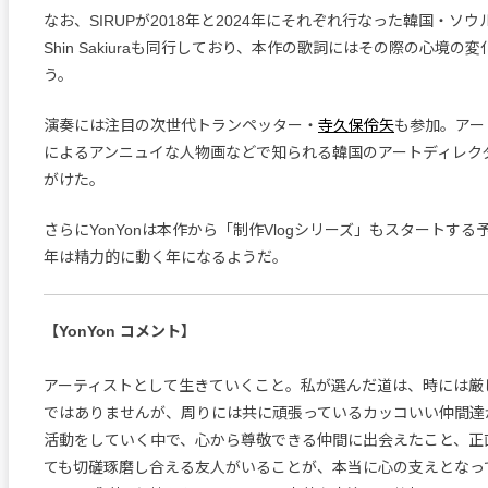
なお、SIRUPが2018年と2024年にそれぞれ行なった韓国・ソウル
Shin Sakiuraも同行しており、本作の歌詞にはその際の心境の
う。
演奏には注目の次世代トランペッター・
寺久保伶矢
も参加。アー
によるアンニュイな人物画などで知られる韓国のアートディレク
がけた。
さらにYonYonは本作から「制作Vlogシリーズ」もスタートする予
年は精力的に動く年になるようだ。
【YonYon コメント】
アーティストとして生きていくこと。私が選んだ道は、時には厳
ではありませんが、周りには共に頑張っているカッコいい仲間達
活動をしていく中で、心から尊敬できる仲間に出会えたこと、正
ても切磋琢磨し合える友人がいることが、本当に心の支えとなっ