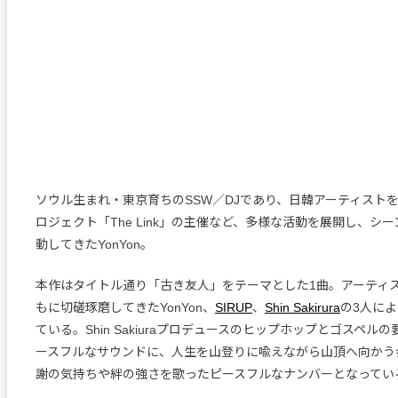
ソウル生まれ・東京育ちのSSW／DJであり、日韓アーティスト
ロジェクト「The Link」の主催など、多様な活動を展開し、シ
動してきたYonYon。
本作はタイトル通り「古き友人」をテーマとした1曲。アーティ
もに切磋琢磨してきたYonYon、
SIRUP
、
Shin Sakirura
の3人に
ている。Shin Sakiuraプロデュースのヒップホップとゴスペル
ースフルなサウンドに、人生を山登りに喩えながら山頂へ向かう
謝の気持ちや絆の強さを歌ったピースフルなナンバーとなってい