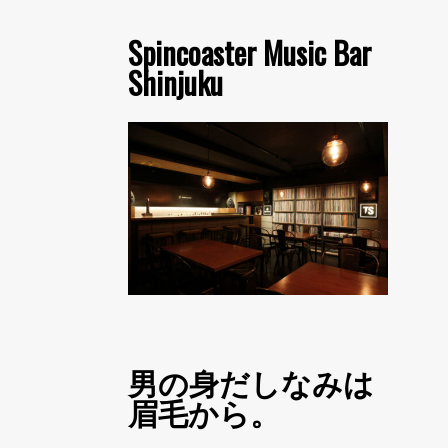
Spincoaster Music Bar
Shinjuku
男の身だしなみは
眉毛から。