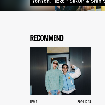
YonYon、旧友・SIRUP & Shi
RECOMMEND
NEWS
2024.12.18