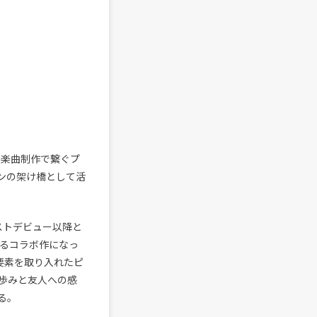
を楽曲制作で繋ぐプ
ーンの架け橋として活
ストデビュー以降と
よるコラボ作になっ
の要素を取り入れたピ
歩みと友人への感
る。