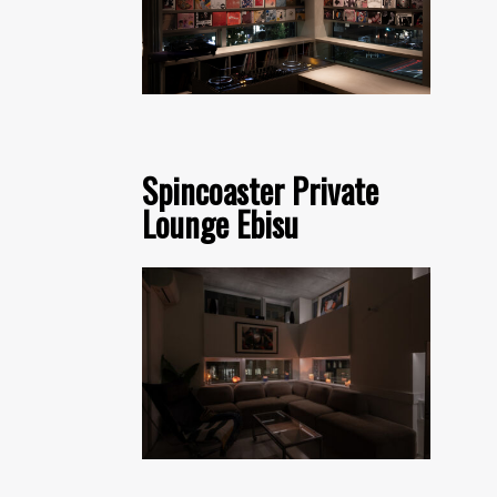
Spincoaster Private
Lounge Ebisu