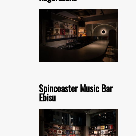
Spincoaster Music Bar
Ebisu