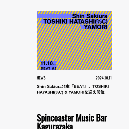
NEWS
2024.10.11
Shin Sakiura発案『BEAT』、TOSHIKI
HAYASHI(%C) & YAMORIを迎え開催
Spincoaster Music Bar
Kagurazaka