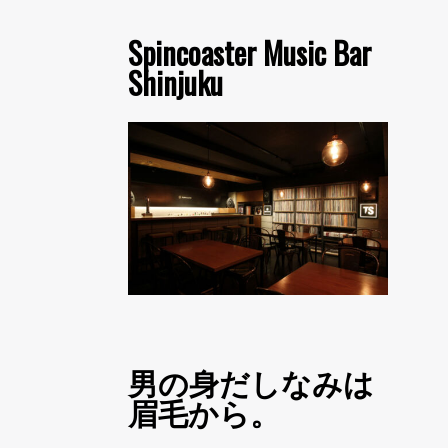
Spincoaster Music Bar
Shinjuku
男の身だしなみは
眉毛から。