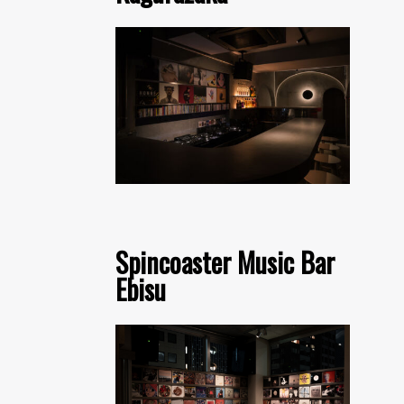
Spincoaster Music Bar
Ebisu