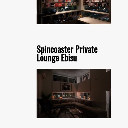
Spincoaster Private
Lounge Ebisu