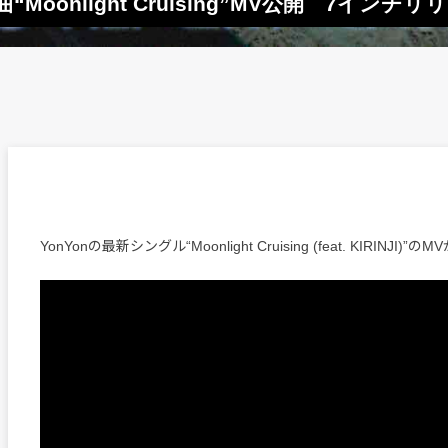
曲“Moonlight Cruising”MV公開 7インチ
YonYonの最新シングル“Moonlight Cruising (feat. KIRINJI)