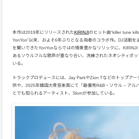
本作は2019年にリリースされた
KIRINJI
のヒット曲“killer tune kills
YonYon”以来、およそ6年ぶりとなる両者のコラボ作。DJ活動
を繋いできたYonYonならではの情景豊かなリリックに、KIRIN
あるソウルフルな歌声が重なり合い、洗練されたネオシティポッ
いる。
トラックプロデュースには、Jay ParkやZion.Tなどのトップ
供や、2025年韓国大衆音楽賞にて「最優秀R&B・ソウル – ア
とでも知られるアーティスト、Slomが参加している。