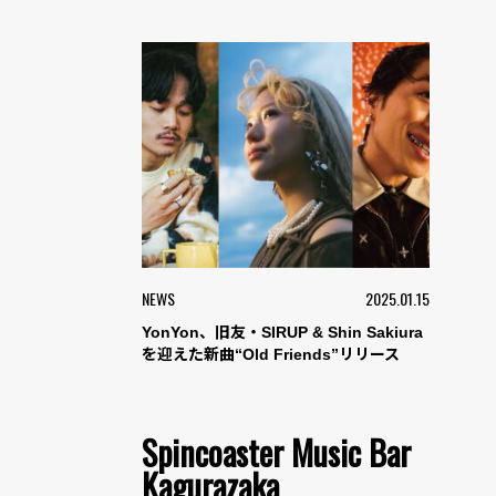
NEWS
2025.01.15
YonYon、旧友・SIRUP & Shin Sakiura
を迎えた新曲“Old Friends”リリース
Spincoaster Music Bar
Kagurazaka