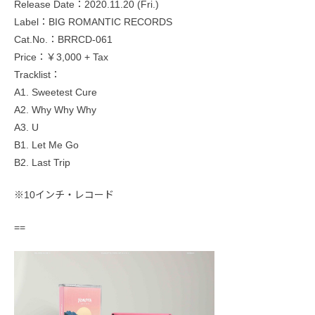
Release Date：2020.11.20 (Fri.)
Label：BIG ROMANTIC RECORDS
Cat.No.：BRRCD-061
Price：￥3,000 + Tax
Tracklist：
A1. Sweetest Cure
A2. Why Why Why
A3. U
B1. Let Me Go
B2. Last Trip
※10インチ・レコード
==