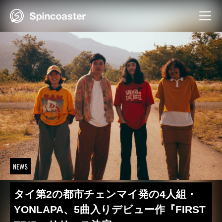
Skip
to
content
NEWS
タイ第2の都市チェンマイ発の4人組・
YONLAPA、5曲入りデビュー作『FIRST