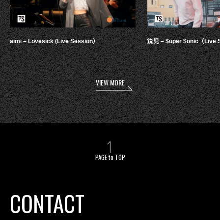
aimi – Lovesick (Live Session）
鋭児 – $uper $onic（Live 
VIEW MORE
PAGE to TOP
CONTACT