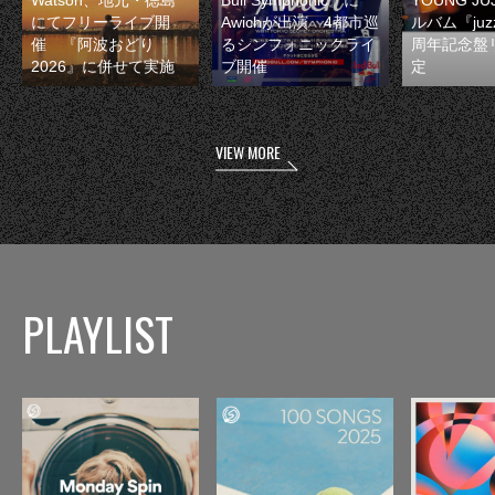
Watson、地元・徳島
Bull Symphonic』に
YOUNG JU
にてフリーライブ開
Awichが出演 4都市巡
ルバム『juzz
催 『阿波おどり
るシンフォニックライ
周年記念盤
2026』に併せて実施
ブ開催
定
VIEW MORE
PLAYLIST