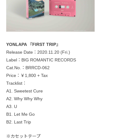
YONLAPA 『FIRST TRIP』
Release Date：2020.11.20 (Fri.)
Label：BIG ROMANTIC RECORDS
Cat.No.：BRRCD-062
Price：￥1,800 + Tax
Tracklist：
A1. Sweetest Cure
A2. Why Why Why
A3. U
B1. Let Me Go
B2. Last Trip
※カセットテープ