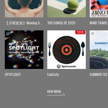
【月曜更新】Monday Spin
100 SONGS OF 2025
MIND TRAVEL
SPOTLIGHT
FabCafe
SUMMER FES
VIEW MORE