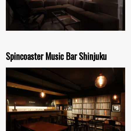
Spincoaster Music Bar Shinjuku