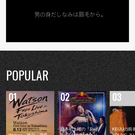
POPULAR
日本初上陸の『Red
KEIJUの