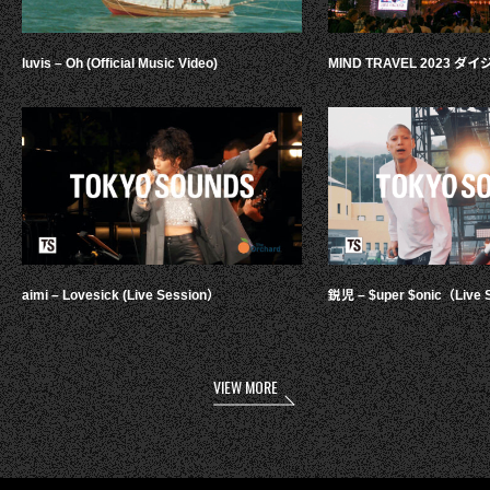
luvis – Oh (Official Music Video)
MIND TRAVEL 2023 
aimi – Lovesick (Live Session）
鋭児 – $uper $onic（Live 
VIEW MORE