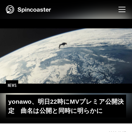
Skip
to
content
NEWS
yonawo、明日22時にMVプレミア公開決
定 曲名は公開と同時に明らかに