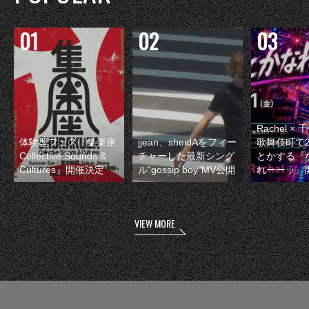
Rachel 
体験型フェス『集楽座
jjean、sheidAをフィー
歌舞伎町で
Collective Sounds &
チャーした最新シング
とかする『
Cultures』開催決定
ル“gossip boy”MV公開
れーーッ』
VIEW MORE