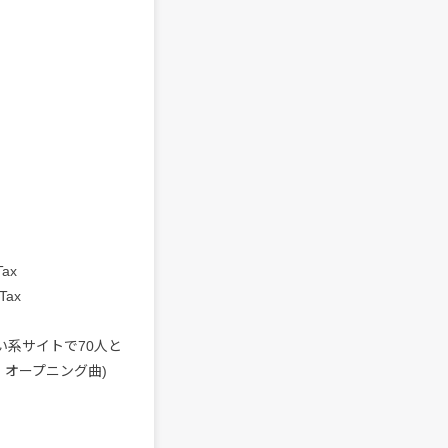
Tax
Tax
い系サイトで70人と
オープニング曲)