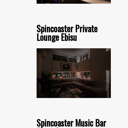
Spincoaster Private
Lounge Ebisu
Spincoaster Music Bar