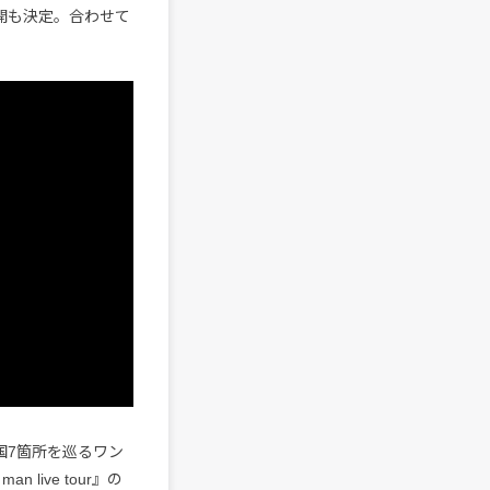
開も決定。合わせて
国7箇所を巡るワン
an live tour』の