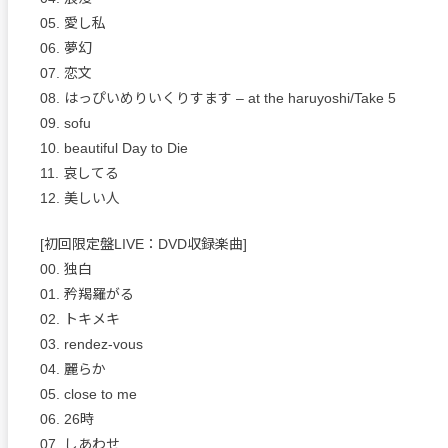
05. 愛し私
06. 夢幻
07. 恋文
08. はっぴいめりいくりすます – at the haruyoshi/Take 5
09. sofu
10. beautiful Day to Die
11. 哀してる
12. 美しい人
[初回限定盤LIVE：DVD収録楽曲]
00. 独白
01. 矜羯羅がる
02. トキメキ
03. rendez-vous
04. 麗らか
05. close to me
06. 26時
07. しあわせ