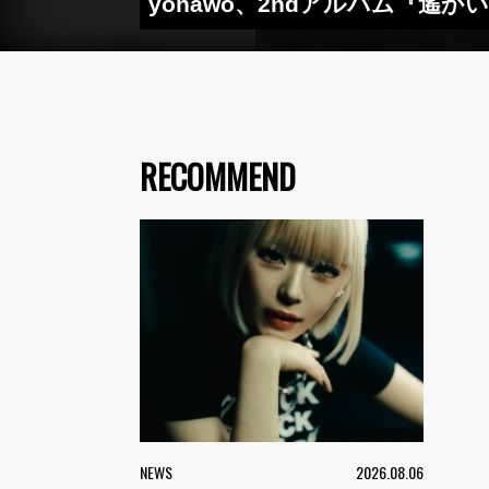
yonawo、2ndアルバム『遙
RECOMMEND
NEWS
2026.08.06