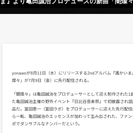
かいま』より亀田誠治プロデュースの新曲「闇燦々
yonawoが8月11日（水）にリリースする2ndアルバム『遙かい
燦々」が7月9日（金）に先行配信される。
「闇燦々」は亀田誠治をプロデューサーとして迎え制作された1
た亀田誠治主催の野外イベント『日比谷音楽祭』で初披露され話
品だ。冨田恵一（冨田ラボ）をプロデューサーに迎えた先行配信
ら一転、亀田誠治のエッセンスが加わって生み出された、ファン
ポでダンサブルなナンバーだという。