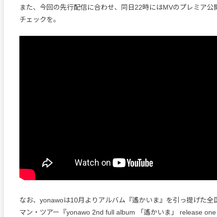
また、今回の先行配信に合わせ、同日22時にはMVのプレミア公
チェックを。
なお、yonawoは10月よりアルバム『遙かいま』を引っ提げた全
マン・ツアー『yonawo 2nd full album 「遙かいま」 release one m