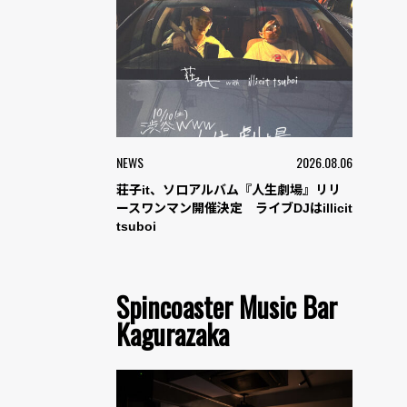
NEWS
2026.08.06
荘子it、ソロアルバム『人生劇場』リリ
ースワンマン開催決定 ライブDJはillicit
tsuboi
Spincoaster Music Bar
Kagurazaka