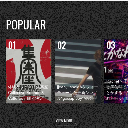
POPULAR
Rachel 
体験型フェス『集楽座
jjean、sheidAをフィー
歌舞伎町で
Collective Sounds &
チャーした最新シング
とかする『
Cultures』開催決定
ル“gossip boy”MV公開
れーーッ』
VIEW MORE