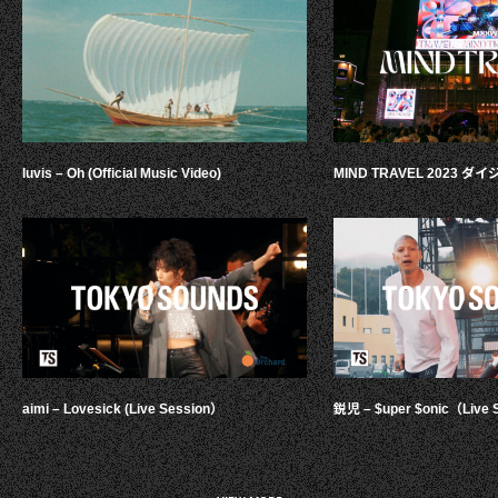
luvis – Oh (Official Music Video)
MIND TRAVEL 2023 
aimi – Lovesick (Live Session）
鋭児 – $uper $onic（Live 