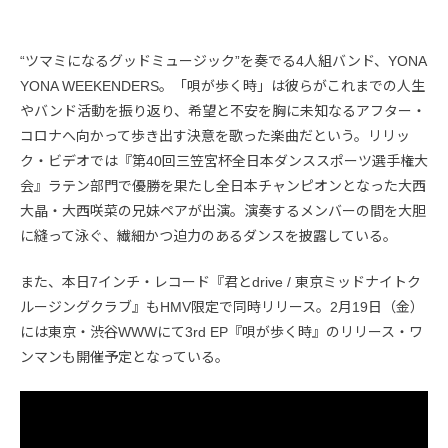
“ツマミになるグッドミュージック”を奏でる4人組バンド、YONA
YONA WEEKENDERS。「唄が歩く時」は彼らがこれまでの人生
やバンド活動を振り返り、希望と不安を胸に未知なるアフター・
コロナへ向かって歩き出す決意を歌った楽曲だという。リリッ
ク・ビデオでは『第40回三笠宮杯全日本ダンススポーツ選手権大
会』ラテン部門で優勝を果たし全日本チャンピオンとなった大西
大晶・大西咲菜の兄妹ペアが出演。演奏するメンバーの間を大胆
に縫って泳ぐ、繊細かつ迫力のあるダンスを披露している。
また、本日7インチ・レコード『君とdrive / 東京ミッドナイトク
ルージングクラブ』もHMV限定で同時リリース。2月19日（金）
には東京・渋谷WWWにて3rd EP『唄が歩く時』のリリース・ワ
ンマンも開催予定となっている。