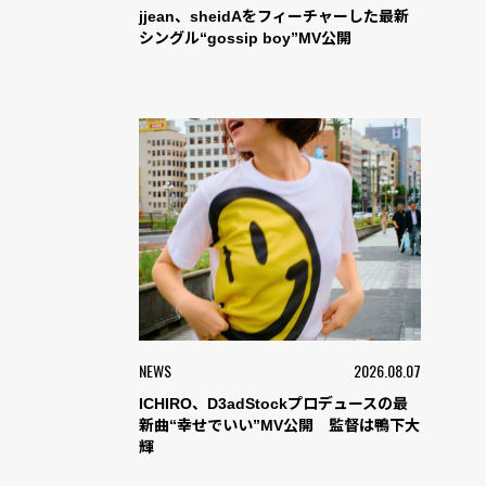
jjean、sheidAをフィーチャーした最新
シングル“gossip boy”MV公開
NEWS
2026.08.07
ICHIRO、D3adStockプロデュースの最
新曲“幸せでいい”MV公開 監督は鴨下大
輝