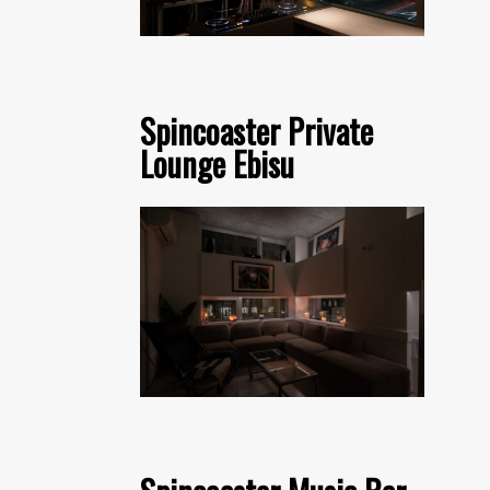
Spincoaster Private
Lounge Ebisu