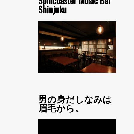
Spincoaster Music Bar
Shinjuku
男の身だしなみは
眉毛から。