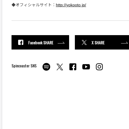
◆オフィシャルサイト：
http://yokooto.jp/
Facebook SHARE
X SHARE
Spincoaster SNS