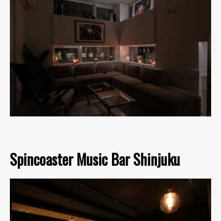
Spincoaster Music Bar Shinjuku