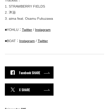
Tracklist：
1. STRAWBERRY FIELDS
2. 沐浴
3. aima feat. Osamu Fukuzawa
■YOHLU：
Twitter
/
Instagram
■BOAT：
Instagram
/
Twitter
Facebook SHARE
X SHARE