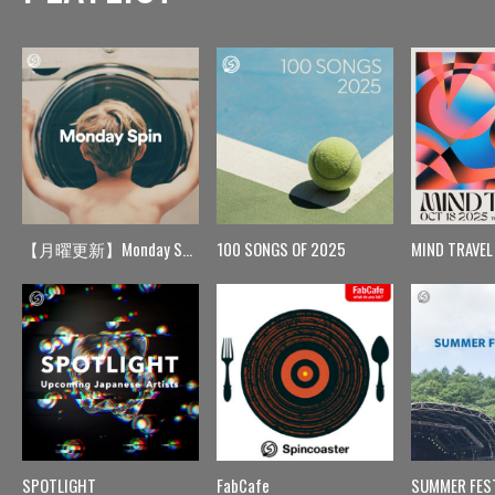
【月曜更新】Monday Spin
100 SONGS OF 2025
MIND TRAVEL
SPOTLIGHT
FabCafe
SUMMER FES