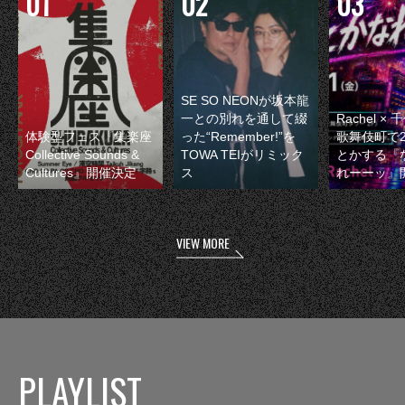
SE SO NEONが坂本龍
一との別れを通して綴
Rachel 
体験型フェス『集楽座
った“Remember!”を
歌舞伎町で
Collective Sounds &
TOWA TEIがリミック
とかする『
Cultures』開催決定
ス
れーーッ』
VIEW MORE
PLAYLIST