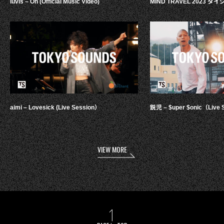
luvis – Oh (Official Music Video)
MIND TRAVEL 2023 
aimi – Lovesick (Live Session）
鋭児 – $uper $onic（Live 
VIEW MORE