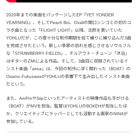
2020年までの楽曲をパッケージしたEP『YET YONDER
YEARNING』、そしてPeach Boi、Ovallの関口シンゴとの初のコ
ラボ曲となった「FLIGHT LIGHT」以降、沈黙を貫いていた
YOHLUだが、この度十分な制作期間を経て練りに練り込んだ3曲
を完成させたという。新しい季節の訪れを感じさせるソウルフル
な「STRAWBERRY FIELDS」、チルアウト・チューン「沐浴」
はギターのZMIによる作品。そして、3曲目に収録されているイ
ンスト楽曲「aima」は、今回の制作に深く関わった〈BOAT〉の
Osamu FukuzawaがYOHLUの影響下で生み出したインスト楽曲
だという。
また、AmPmやSiipといったアーティストの映像作品も手がける
〈BOAT〉がMVを担当。監督はYOHLUのBOKEHが担当したほ
か、クリエイティブにラッパーとしても活動する画家のNINAが
参加している。